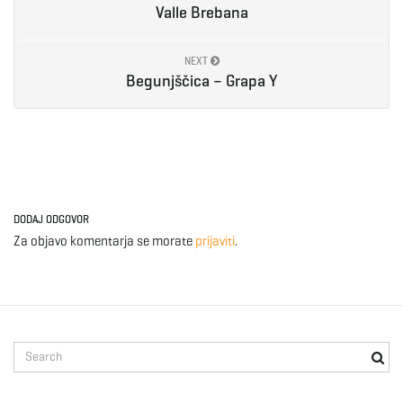
Valle Brebana
NEXT
Begunjščica – Grapa Y
DODAJ ODGOVOR
Za objavo komentarja se morate
prijaviti
.
S
e
a