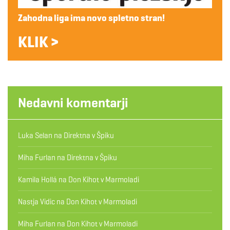
Zahodna liga ima novo spletno stran!
KLIK >
Nedavni komentarji
Luka Selan
na
Direktna v Špiku
Miha Furlan
na
Direktna v Špiku
Kamila Hollá
na
Don Kihot v Marmoladi
Nastja Vidic
na
Don Kihot v Marmoladi
Miha Furlan
na
Don Kihot v Marmoladi