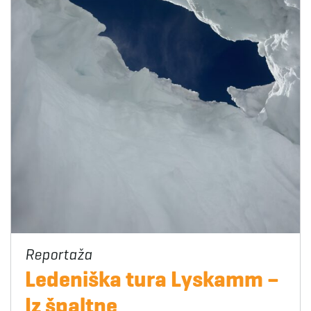
Ledeniška tura Lyskamm –
Iz špaltne