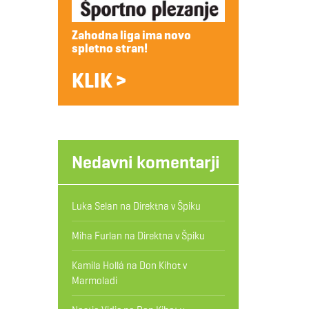
Zahodna liga ima novo
spletno stran!
KLIK >
Nedavni komentarji
Luka Selan
na
Direktna v Špiku
Miha Furlan
na
Direktna v Špiku
Kamila Hollá
na
Don Kihot v
Marmoladi