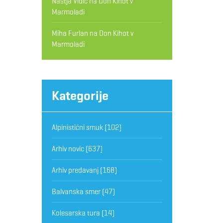
Nastja Vidic
na
Don Kihot v
Marmoladi
Miha Furlan
na
Don Kihot v
Marmoladi
Kategorije
Alpinistični smuk
(102)
Arhiv novic
(637)
Arhiv predavanj
(168)
Balvanska smer
(47)
Kolesarska tura
(14)