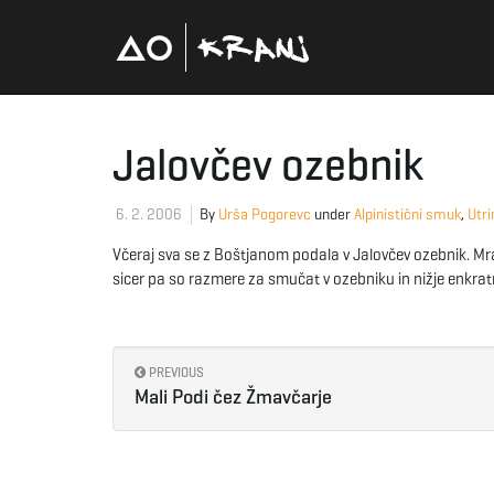
Jalovčev ozebnik
6. 2. 2006
By
Urša Pogorevc
under
Alpinistični smuk
,
Utri
Včeraj sva se z Boštjanom podala v Jalovčev ozebnik. Mra
sicer pa so razmere za smučat v ozebniku in nižje enkrat
PREVIOUS
Mali Podi čez Žmavčarje