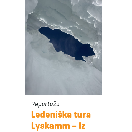
Ledeniška tura
Lyskamm – Iz