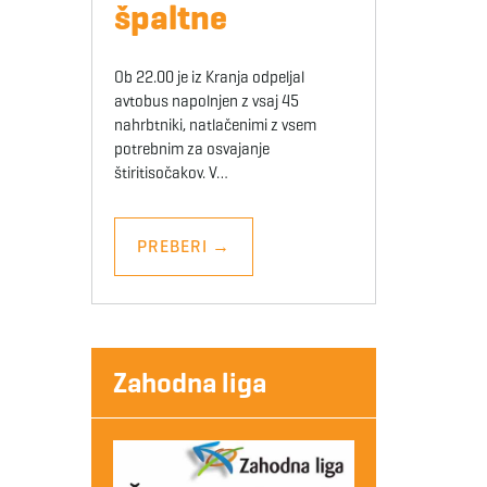
špaltne
Ob 22.00 je iz Kranja odpeljal
avtobus napolnjen z vsaj 45
nahrbtniki, natlačenimi z vsem
potrebnim za osvajanje
štiritisočakov. V…
PREBERI
→
Zahodna liga