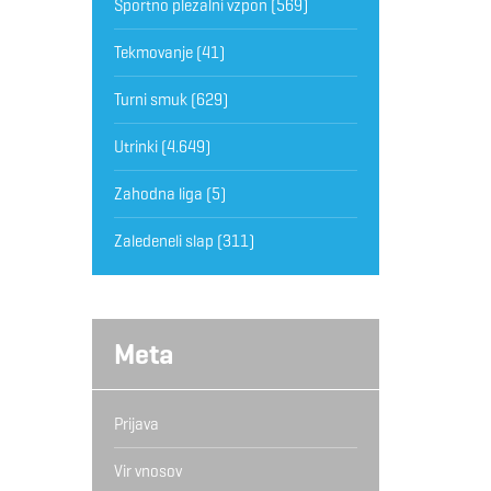
Športno plezalni vzpon
(569)
Tekmovanje
(41)
Turni smuk
(629)
Utrinki
(4.649)
Zahodna liga
(5)
Zaledeneli slap
(311)
Meta
Prijava
Vir vnosov