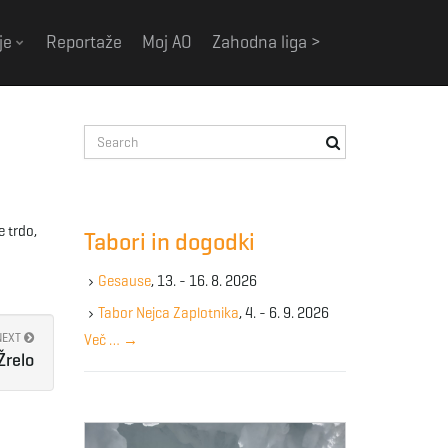
je
Reportaže
Moj AO
Zahodna liga >
S
e
a
r
c
e trdo,
Tabori in dogodki
h
k
Gesause
, 13. - 16. 8. 2026
e
y
Tabor Nejca Zaplotnika
, 4. - 6. 9. 2026
w
NEXT
Več …
→
o
Žrelo
r
d