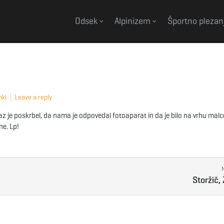
Odsek
Alpinizem
Športno plezan
nki
Leave a reply
z je poskrbel, da nama je odpovedal fotoaparat in da je bilo na vrhu malc
ne. Lp!
Storžič, 