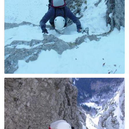
e
n
a
v
i