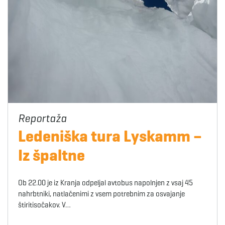
Ledeniška tura Lyskamm –
Iz špaltne
Ob 22.00 je iz Kranja odpeljal avtobus napolnjen z vsaj 45
nahrbtniki, natlačenimi z vsem potrebnim za osvajanje
štiritisočakov. V…