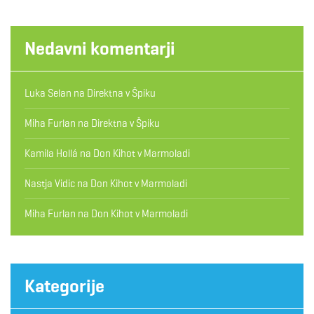
Nedavni komentarji
Luka Selan
na
Direktna v Špiku
Miha Furlan
na
Direktna v Špiku
Kamila Hollá
na
Don Kihot v Marmoladi
Nastja Vidic
na
Don Kihot v Marmoladi
Miha Furlan
na
Don Kihot v Marmoladi
Kategorije