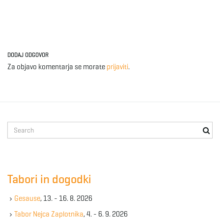
DODAJ ODGOVOR
Za objavo komentarja se morate
prijaviti
.
S
e
a
r
c
Tabori in dogodki
h
k
Gesause
, 13. - 16. 8. 2026
e
y
Tabor Nejca Zaplotnika
, 4. - 6. 9. 2026