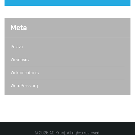
Meta
Prijava
Vir vnosov
Vir komentarjev
WordPress.org
© 2026 AO Kranj. All rights reserved.