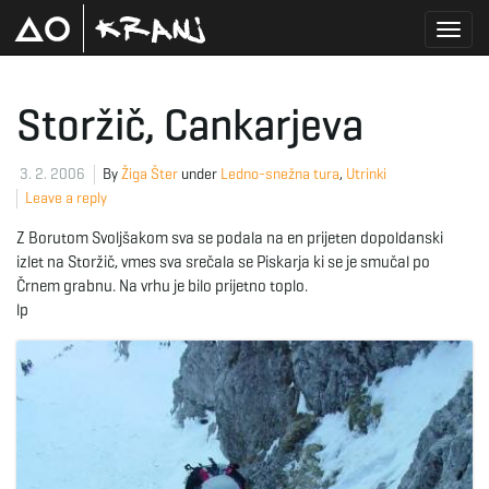
T
Storžič, Cankarjeva
o
3. 2. 2006
By
Žiga Šter
under
Ledno-snežna tura
,
Utrinki
Leave a reply
Z Borutom Svoljšakom sva se podala na en prijeten dopoldanski
g
izlet na Storžič, vmes sva srečala se Piskarja ki se je smučal po
Črnem grabnu. Na vrhu je bilo prijetno toplo.
lp
g
l