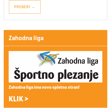
PREBERI
→
Zahodna liga
Zahodna liga ima novo spletno stran!
KLIK >