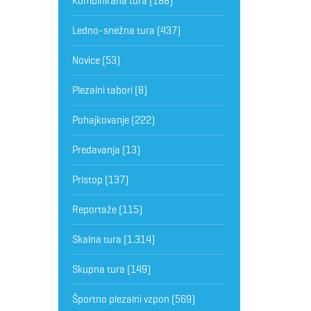
Kombinirana tura
(188)
Ledno-snežna tura
(437)
Novice
(53)
Plezalni tabori
(8)
Pohajkovanje
(222)
Predavanja
(13)
Pristop
(137)
Reportaže
(115)
Skalna tura
(1.314)
Skupna tura
(149)
Športno plezalni vzpon
(569)