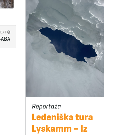
NEXT
BABA
Ledeniška tura
Lyskamm – Iz