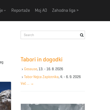
je
Reportaže
Moj AO
Zahodna liga >
S
e
a
r
c
Tabori in dogodki
h
neg
k
Gesause
, 13. - 16. 8. 2026
e
y
Tabor Nejca Zaplotnika
, 4. - 6. 9. 2026
w
Več …
→
o
r
d