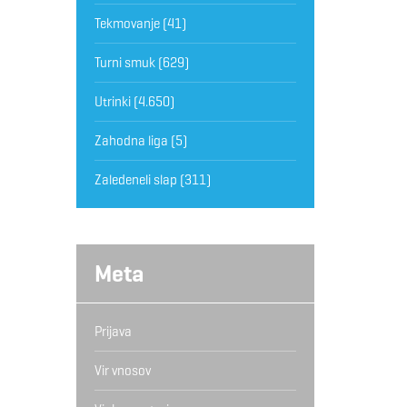
Tekmovanje
(41)
Turni smuk
(629)
Utrinki
(4.650)
Zahodna liga
(5)
Zaledeneli slap
(311)
Meta
Prijava
Vir vnosov