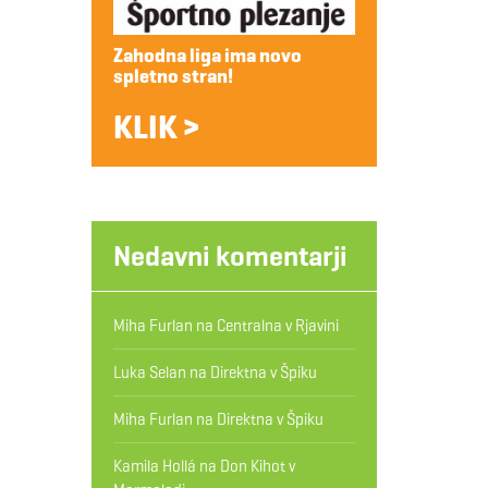
Zahodna liga ima novo
spletno stran!
KLIK >
Nedavni komentarji
Miha Furlan
na
Centralna v Rjavini
Luka Selan
na
Direktna v Špiku
Miha Furlan
na
Direktna v Špiku
Kamila Hollá
na
Don Kihot v