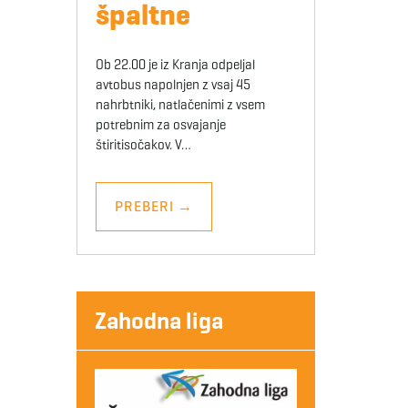
špaltne
Ob 22.00 je iz Kranja odpeljal
avtobus napolnjen z vsaj 45
nahrbtniki, natlačenimi z vsem
potrebnim za osvajanje
štiritisočakov. V…
PREBERI
→
Zahodna liga