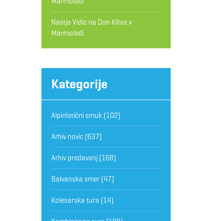
Marmoladi
Nastja Vidic
na
Don Kihot v
Marmoladi
Kategorije
Alpinistični smuk
(102)
Arhiv novic
(637)
Arhiv predavanj
(168)
Balvanska smer
(47)
Kolesarska tura
(14)