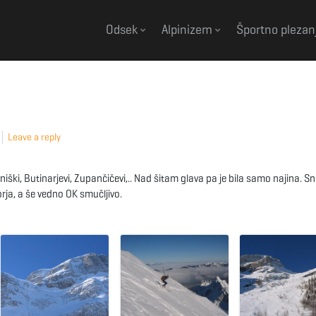
Odsek
Alpinizem
Športno plezan
Leave a reply
iški, Butinarjevi, Zupančičevi,.. Nad šitam glava pa je bila samo najina. S
rja, a še vedno OK smučljivo.