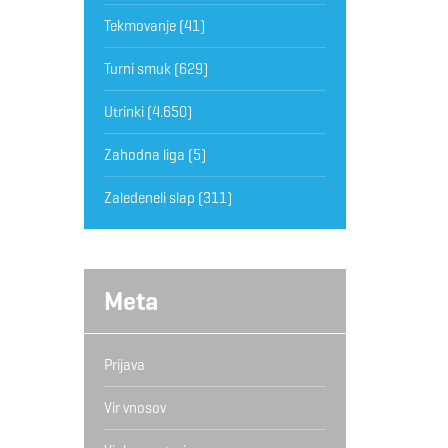
Tekmovanje
(41)
Turni smuk
(629)
Utrinki
(4.650)
Zahodna liga
(5)
Zaledeneli slap
(311)
Meta
Prijava
Vir vnosov