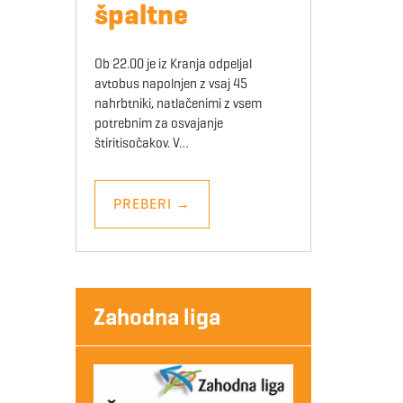
špaltne
Ob 22.00 je iz Kranja odpeljal
avtobus napolnjen z vsaj 45
nahrbtniki, natlačenimi z vsem
potrebnim za osvajanje
štiritisočakov. V…
PREBERI
→
Zahodna liga