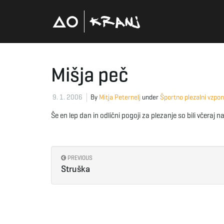
Mišja peč
9. 1. 2006
By
Mitja Peternelj
under
Športno plezalni vzpon
Še en lep dan in odlični pogoji za plezanje so bili včer
PREVIOUS
Struška