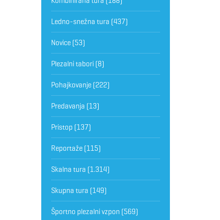
Kombinirana tura
(188)
Ledno-snežna tura
(437)
Novice
(53)
Plezalni tabori
(8)
Pohajkovanje
(222)
Predavanja
(13)
Pristop
(137)
Reportaže
(115)
Skalna tura
(1.314)
Skupna tura
(149)
Športno plezalni vzpon
(569)