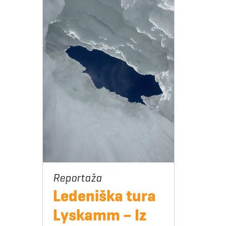
Ledeniška tura
Lyskamm – Iz