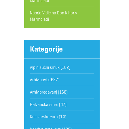
Marmoladi
Nastja Vidic
na
Don Kihot v
Marmoladi
Kategorije
Alpinistični smuk
(102)
Arhiv novic
(637)
Arhiv predavanj
(168)
Balvanska smer
(47)
Kolesarska tura
(14)