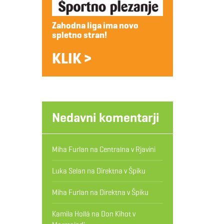
Zahodna liga ima novo
spletno stran!
KLIK >
Nedavni komentarji
Miha Furlan
na
Centralna v Rjavini
Luka Selan
na
Direktna v Špiku
Miha Furlan
na
Direktna v Špiku
Kamila Hollá
na
Don Kihot v