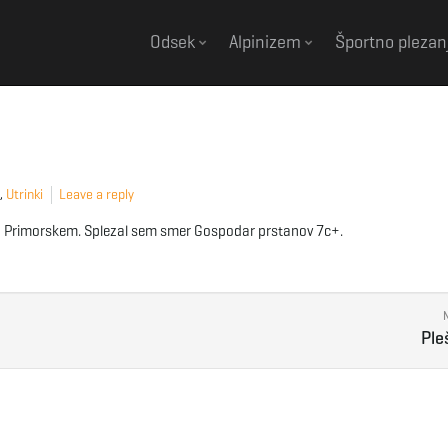
Odsek
Alpinizem
Športno plezan
,
Utrinki
Leave a reply
aj na Primorskem. Splezal sem smer Gospodar prstanov 7c+.
Ple