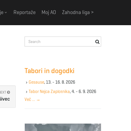
je
Reportaže
Moj AO
Zahodna liga >
S
e
a
r
c
Tabori in dogodki
h
k
Gesause
, 13. - 16. 8. 2026
e
y
Tabor Nejca Zaplotnika
, 4. - 6. 9. 2026
NEXT
w
šivec
Več …
→
o
r
d