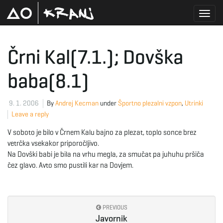
T
Črni Kal(7.1.); Dovška
baba(8.1)
o
9. 1. 2006
By
Andrej Kecman
under
Športno plezalni vzpon
,
Utrinki
Leave a reply
g
V soboto je bilo v Črnem Kalu bajno za plezat, toplo sonce brez
vetrčka vsekakor priporočljivo.
Na Dovški babi je bila na vrhu megla, za smučat pa juhuhu pršiča
g
čez glavo. Avto smo pustili kar na Dovjem.
l
PREVIOUS
Javornik