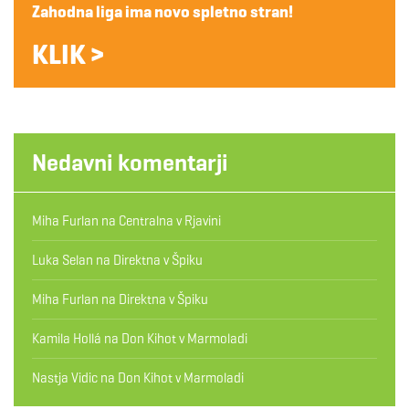
Zahodna liga ima novo spletno stran!
KLIK >
Nedavni komentarji
Miha Furlan
na
Centralna v Rjavini
Luka Selan
na
Direktna v Špiku
Miha Furlan
na
Direktna v Špiku
Kamila Hollá
na
Don Kihot v Marmoladi
Nastja Vidic
na
Don Kihot v Marmoladi