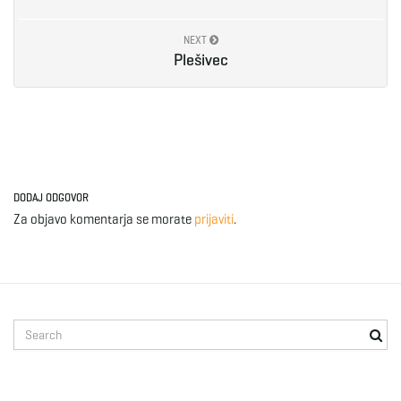
e
NEXT
Plešivec
n
a
DODAJ ODGOVOR
Za objavo komentarja se morate
prijaviti
.
v
S
i
e
a
r