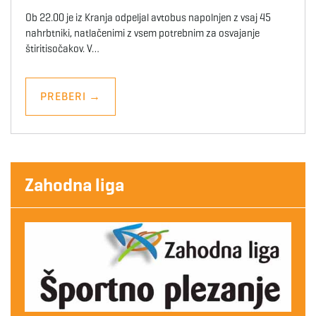
Ob 22.00 je iz Kranja odpeljal avtobus napolnjen z vsaj 45
nahrbtniki, natlačenimi z vsem potrebnim za osvajanje
štiritisočakov. V…
PREBERI
→
Zahodna liga