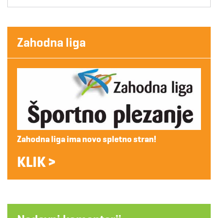
Zahodna liga
Zahodna liga ima novo spletno stran!
KLIK >