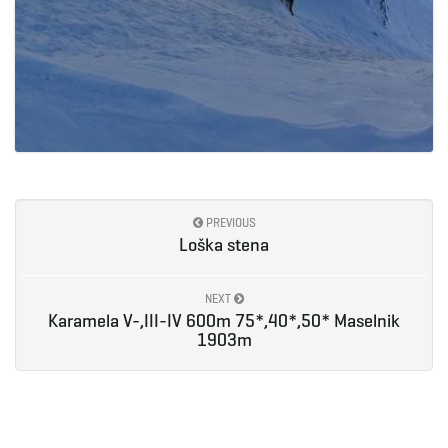
PREVIOUS
Loška stena
NEXT
Karamela V-,III-IV 600m 75*,40*,50* Maselnik
1903m