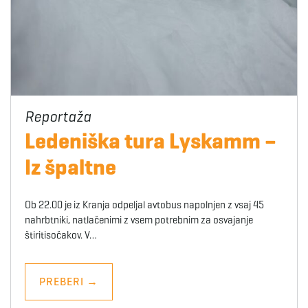
Ledeniška tura Lyskamm –
Iz špaltne
Ob 22.00 je iz Kranja odpeljal avtobus napolnjen z vsaj 45
nahrbtniki, natlačenimi z vsem potrebnim za osvajanje
štiritisočakov. V…
PREBERI
→