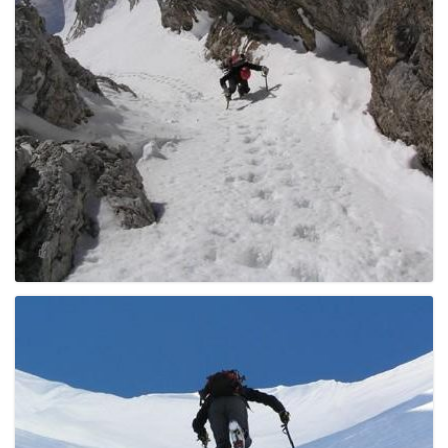
g
a
t
i
o
n