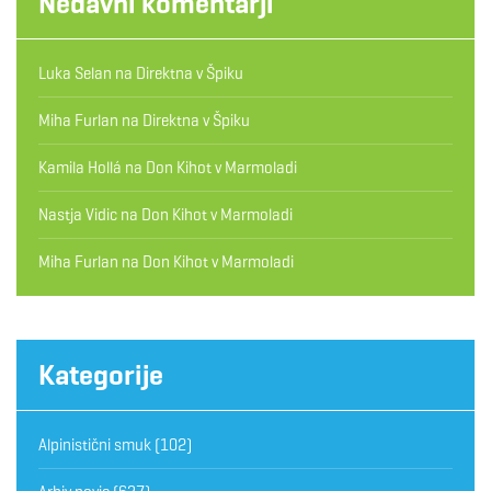
Nedavni komentarji
Luka Selan
na
Direktna v Špiku
Miha Furlan
na
Direktna v Špiku
Kamila Hollá
na
Don Kihot v Marmoladi
Nastja Vidic
na
Don Kihot v Marmoladi
Miha Furlan
na
Don Kihot v Marmoladi
Kategorije
Alpinistični smuk
(102)