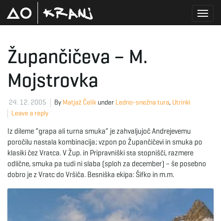
T
Župančičeva – M.
Mojstrovka
o
24. 12. 2005
By
Matjaž Čelik
under
Ledno-snežna tura
,
Utrinki
Leave a reply
g
Iz dileme “grapa ali turna smuka” je zahvaljujoč Andrejevemu
poročilu nastala kombinacija; vzpon po Župančičevi in smuka po
klasiki čez Vratca. V Žup. in Pripravniški sta stopnišči, razmere
g
odlične, smuka pa tudi ni slaba (sploh za december) – še posebno
dobro je z Vratc do Vršiča. Besniška ekipa: Šifko in m.m.
l