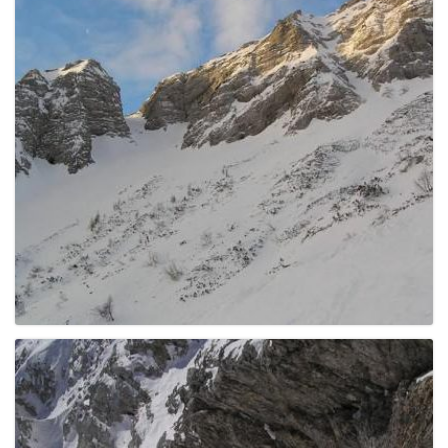
e
n
a
v
i