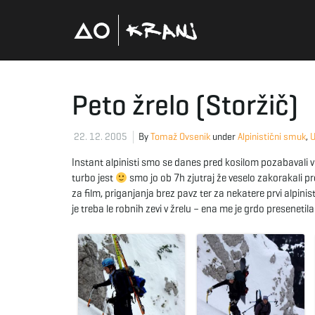
Peto žrelo (Storžič)
22. 12. 2005
By
Tomaž Ovsenik
under
Alpinistični smuk
,
U
Instant alpinisti smo se danes pred kosilom pozabavali v
turbo jest
smo jo ob 7h zjutraj že veselo zakorakali pro
za film, priganjanja brez pavz ter za nekatere prvi alpin
je treba le robnih zevi v žrelu – ena me je grdo presenetila