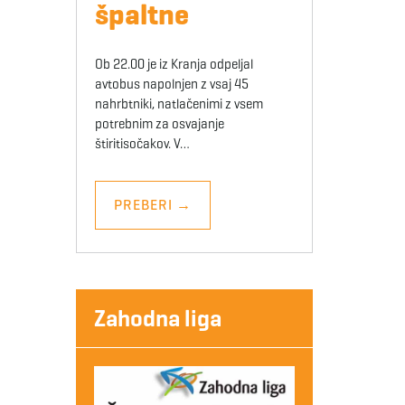
špaltne
Ob 22.00 je iz Kranja odpeljal
avtobus napolnjen z vsaj 45
nahrbtniki, natlačenimi z vsem
potrebnim za osvajanje
štiritisočakov. V…
PREBERI
→
Zahodna liga