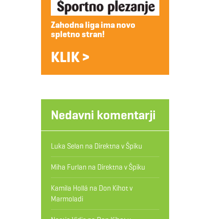
Zahodna liga ima novo
spletno stran!
KLIK >
Nedavni komentarji
Luka Selan
na
Direktna v Špiku
Miha Furlan
na
Direktna v Špiku
Kamila Hollá
na
Don Kihot v
Marmoladi