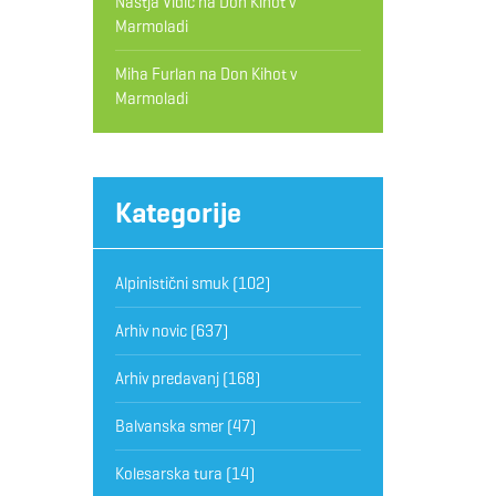
Nastja Vidic
na
Don Kihot v
Marmoladi
Miha Furlan
na
Don Kihot v
Marmoladi
Kategorije
Alpinistični smuk
(102)
Arhiv novic
(637)
Arhiv predavanj
(168)
Balvanska smer
(47)
Kolesarska tura
(14)