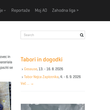
je
Reportaže
Moj AO
Zahodna liga >
S
e
a
r
c
ovec in
Tabori in dogodki
h
materiala
k
paziti se
Gesause
, 13. - 16. 8. 2026
e
y
Tabor Nejca Zaplotnika
, 4. - 6. 9. 2026
w
Več …
→
o
r
d