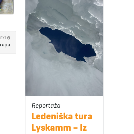
NEXT
grapa
Ledeniška tura
Lyskamm – Iz