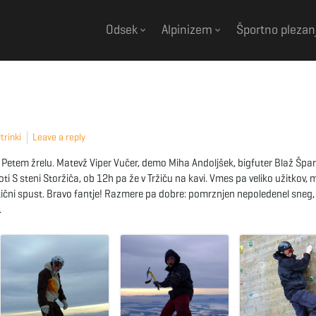
Odsek
Alpinizem
Športno plezan
trinki
Leave a reply
 Petem žrelu. Matevž Viper Vučer, demo Miha Andoljšek, bigfuter Blaž Špar
ti S steni Storžiča, ob 12h pa že v Tržiču na kavi. Vmes pa veliko užitkov, 
istični spust. Bravo fantje! Razmere pa dobre: pomrznjen nepoledenel sneg, 
.