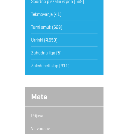
Športno plezalni vzpon
(569)
Tekmovanje
(41)
Turni smuk
(629)
Utrinki
(4.650)
Zahodna liga
(5)
Zaledeneli slap
(311)
Meta
Prijava
Vir vnosov