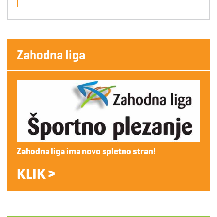
Zahodna liga
Zahodna liga ima novo spletno stran!
KLIK >