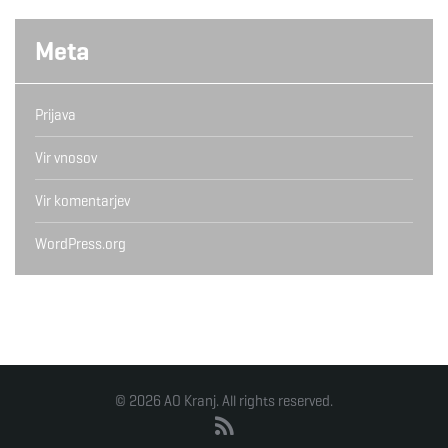
Meta
Prijava
Vir vnosov
Vir komentarjev
WordPress.org
© 2026 AO Kranj. All rights reserved.