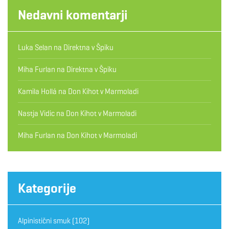
Nedavni komentarji
Luka Selan
na
Direktna v Špiku
Miha Furlan
na
Direktna v Špiku
Kamila Hollá
na
Don Kihot v Marmoladi
Nastja Vidic
na
Don Kihot v Marmoladi
Miha Furlan
na
Don Kihot v Marmoladi
Kategorije
Alpinistični smuk
(102)