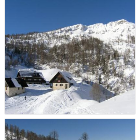
e
n
a
v
i