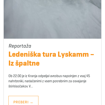
Ledeniška tura Lyskamm –
Iz špaltne
Ob 22.00 je iz Kranja odpeljal avtobus napolnjen z vsaj 45
nahrbtniki, natlačenimi z vsem potrebnim za osvajanje
štiritisočakov. V…
PREBERI
→