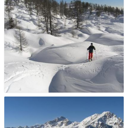
g
a
t
i
o
n