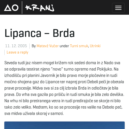
T
Lipanca – Brda
o
11. 12. 2005
By
Matevž Vučer
under
Turni smuk
,
Utrinki
Leave a reply
Seveda tudi jaz nisem mogel križem rok sedeti doma in z Nado sva
g
se odpravila testirat njeno “novo” turno opremo nad Pokljuko. Na
izhodišču pri planini Javornik je bilo pravo morje pločevine in tudi
močno shojena gaz do Lipance ter naprej proti Debeli peči je obetala
prave procesije. Midva sva si za cilj izbrala Brda in odločitev je bila
g
prava. Do vrha sva gazila po pršiču in tudi smuka je bila zelo deviška.
Na vrhu ni bilo pretiranega vetra in tudi predirajoče se skorje ni bilo
tako zelo veliko. Medtem, ko so se procesije res valile na Debelo peč,
sva midva uživala skoraj v samoti.
l