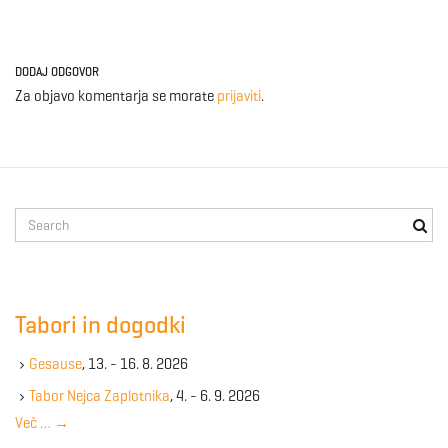
DODAJ ODGOVOR
Za objavo komentarja se morate
prijaviti
.
S
e
a
r
c
Tabori in dogodki
h
k
Gesause
, 13. - 16. 8. 2026
e
y
Tabor Nejca Zaplotnika
, 4. - 6. 9. 2026
w
Več …
→
o