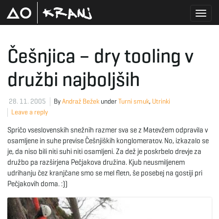
T
Češnjica – dry tooling v
družbi najboljših
o
28. 11. 2005
By
Andraž Bežek
under
Turni smuk
,
Utrinki
Leave a reply
g
Spričo vseslovenskih snežnih razmer sva se z Matevžem odpravila v
osamljene in suhe previse Češnjiških konglomeratov. No, izkazalo se
je, da niso bili niti suhi niti osamljeni. Za dež je poskrbelo drevje za
g
družbo pa razširjena Pečjakova družina. Kjub neusmiljenem
udrihanju čez kranjčane smo se mel fletn, še posebej na gostiji pri
Pečjakovih doma. :))
l