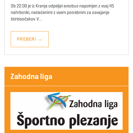
Ob 22.00 je iz Kranja odpeljal avtobus napolnjen z vsaj 45
nahrbtniki, natlačenimi z vsem potrebnim za osvajanje
štiritisočakov. V…
PREBERI
→
Zahodna liga