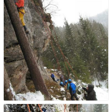
e
n
a
v
i