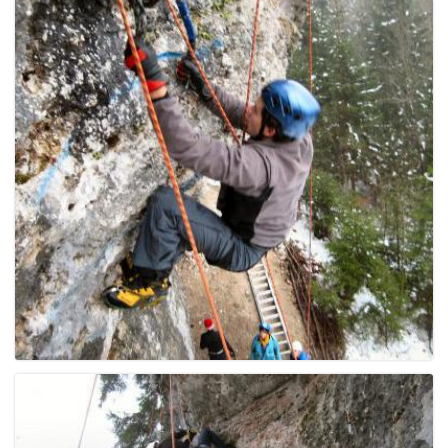
g
a
t
i
o
n