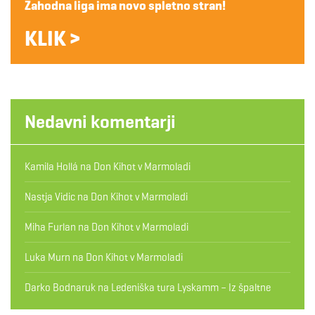
Zahodna liga ima novo spletno stran!
KLIK >
Nedavni komentarji
Kamila Hollá
na
Don Kihot v Marmoladi
Nastja Vidic
na
Don Kihot v Marmoladi
Miha Furlan
na
Don Kihot v Marmoladi
Luka Murn
na
Don Kihot v Marmoladi
Darko Bodnaruk
na
Ledeniška tura Lyskamm – Iz špaltne