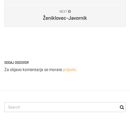
NEXT
Ženiklovec-Javornik
DODAJ ODGOVOR
Za objavo komentarja se morate
prijaviti
.
S
e
a
r