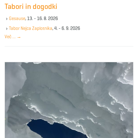
c
Tabori in dogodki
h
k
Gesause
, 13. - 16. 8. 2026
e
y
Tabor Nejca Zaplotnika
, 4. - 6. 9. 2026
w
Več …
→
o
r
d