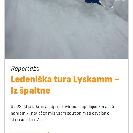
Ledeniška tura Lyskamm –
Iz špaltne
Ob 22.00 je iz Kranja odpeljal avtobus napolnjen z vsaj 45
nahrbtniki, natlačenimi z vsem potrebnim za osvajanje
štiritisočakov. V…