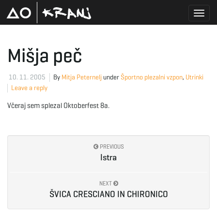
T
Mišja peč
o
10. 11. 2005
By
Mitja Peternelj
under
Športno plezalni vzpon
,
Utrinki
Leave a reply
Včeraj sem splezal Oktoberfest 8a.
g
PREVIOUS
g
Istra
NEXT
ŠVICA CRESCIANO IN CHIRONICO
l