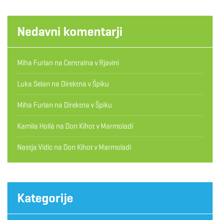
Nedavni komentarji
Miha Furlan
na
Centralna v Rjavini
Luka Selan
na
Direktna v Špiku
Miha Furlan
na
Direktna v Špiku
Kamila Hollá
na
Don Kihot v Marmoladi
Nastja Vidic
na
Don Kihot v Marmoladi
Kategorije