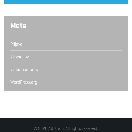
Meta
Prijava
Vir vnosov
Vir komentarjev
WordPress.org
© 2026 AO Kranj. All rights reserved.