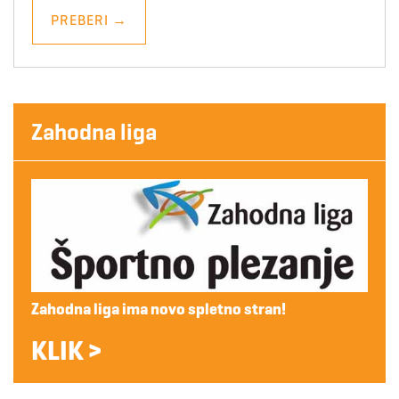
PREBERI
→
Zahodna liga
Zahodna liga ima novo spletno stran!
KLIK >