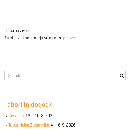
e
DODAJ ODGOVOR
n
Za objavo komentarja se morate
prijaviti
.
a
S
e
v
a
r
c
Tabori in dogodki
h
i
k
Gesause
, 13. - 16. 8. 2026
e
y
Tabor Nejca Zaplotnika
, 4. - 6. 9. 2026