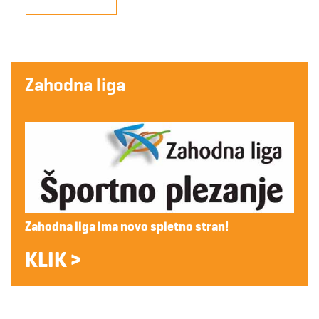
Zahodna liga
Zahodna liga ima novo spletno stran!
KLIK >