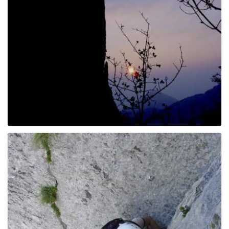
g
a
t
i
o
n