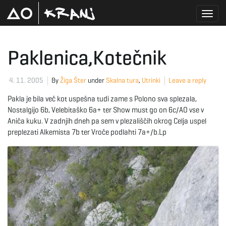
T
Paklenica,Kotečnik
o
4. 11. 2005
By
Žiga Šter
under
Skalna tura
,
Utrinki
Leave a reply
Pakla je bila več kot uspešna tudi zame s Polono sva splezala,
Nostalgijo 6b, Velebitaško 6a+ ter Show must go on 6c/AO vse v
g
Aniča kuku. V zadnjih dneh pa sem v plezališčih okrog Celja uspel
preplezati Alkemista 7b ter Vroče podlahti 7a+/b.Lp
g
l