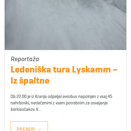
Ledeniška tura Lyskamm –
Iz špaltne
Ob 22.00 je iz Kranja odpeljal avtobus napolnjen z vsaj 45
nahrbtniki, natlačenimi z vsem potrebnim za osvajanje
štiritisočakov. V…
PREBERI
→