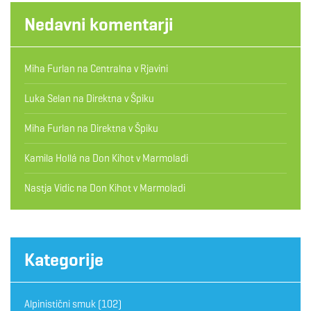
Nedavni komentarji
Miha Furlan
na
Centralna v Rjavini
Luka Selan
na
Direktna v Špiku
Miha Furlan
na
Direktna v Špiku
Kamila Hollá
na
Don Kihot v Marmoladi
Nastja Vidic
na
Don Kihot v Marmoladi
Kategorije
Alpinistični smuk
(102)