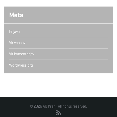
Meta
Prijava
Vir vnosov
Vir komentarjev
WordPress.org
© 2026 AO Kranj. All rights reserved.