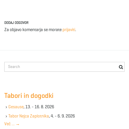
DODAJ ODGOVOR
Za objavo komentarja se morate
prijaviti
.
S
e
a
r
c
Tabori in dogodki
h
k
Gesause
, 13. - 16. 8. 2026
e
y
Tabor Nejca Zaplotnika
, 4. - 6. 9. 2026
w
Več …
→
o