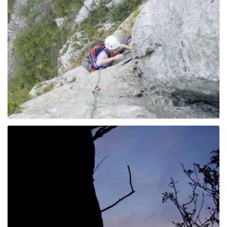
e
n
a
v
i