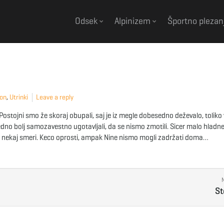
Odsek
Alpinizem
Športno plezan
pon
,
Utrinki
Leave a reply
 Postojni smo že skoraj obupali, saj je iz megle dobesedno deževalo, toliko 
edno bolj samozavestno ugotavljali, da se nismo zmotili. Sicer malo hladnej
kar nekaj smeri. Keco oprosti, ampak Nine nismo mogli zadržati doma…
St