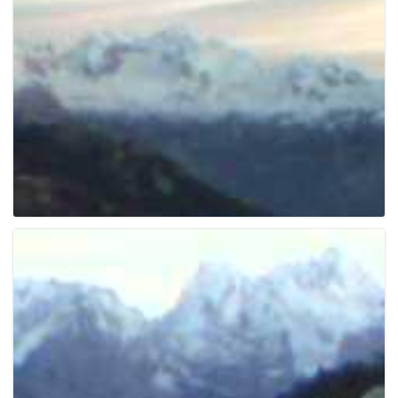
e
n
a
v
i