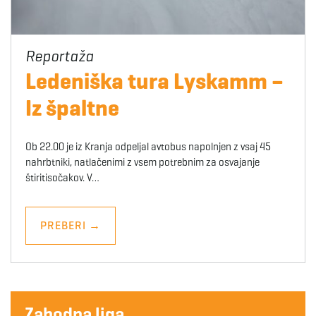
Ledeniška tura Lyskamm –
Iz špaltne
Ob 22.00 je iz Kranja odpeljal avtobus napolnjen z vsaj 45
nahrbtniki, natlačenimi z vsem potrebnim za osvajanje
štiritisočakov. V…
PREBERI
→
Zahodna liga