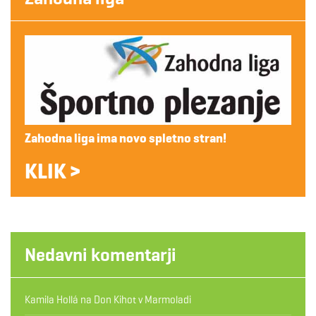
Zahodna liga ima novo spletno stran!
KLIK >
Nedavni komentarji
Kamila Hollá
na
Don Kihot v Marmoladi