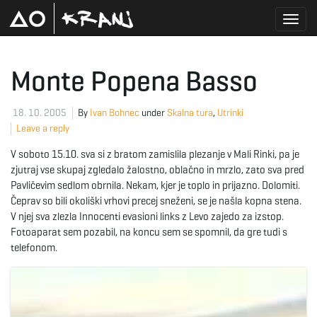
T
Monte Popena Basso
o
18. 10. 2005
By
Ivan Bohnec
under
Skalna tura
,
Utrinki
Leave a reply
V soboto 15.10. sva si z bratom zamislila plezanje v Mali Rinki, pa je
g
zjutraj vse skupaj zgledalo žalostno, oblačno in mrzlo, zato sva pred
Pavličevim sedlom obrnila. Nekam, kjer je toplo in prijazno. Dolomiti.
Čeprav so bili okoliški vrhovi precej sneženi, se je našla kopna stena.
V njej sva zlezla Innocenti evasioni links z Levo zajedo za izstop.
g
Fotoaparat sem pozabil, na koncu sem se spomnil, da gre tudi s
telefonom.
l