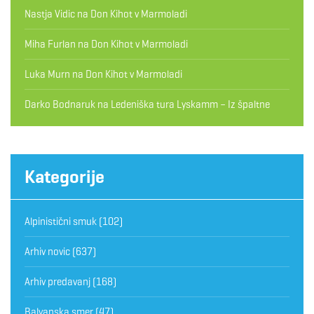
Nastja Vidic
na
Don Kihot v Marmoladi
Miha Furlan
na
Don Kihot v Marmoladi
Luka Murn
na
Don Kihot v Marmoladi
Darko Bodnaruk
na
Ledeniška tura Lyskamm – Iz špaltne
Kategorije
Alpinistični smuk
(102)
Arhiv novic
(637)
Arhiv predavanj
(168)
Balvanska smer
(47)