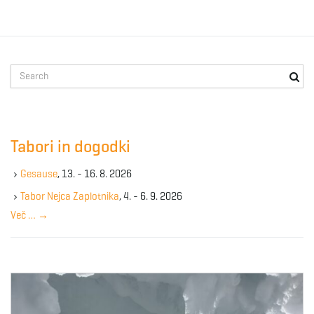
S
e
a
r
c
Tabori in dogodki
h
k
Gesause
, 13. - 16. 8. 2026
e
y
Tabor Nejca Zaplotnika
, 4. - 6. 9. 2026
w
Več …
→
o
r
d