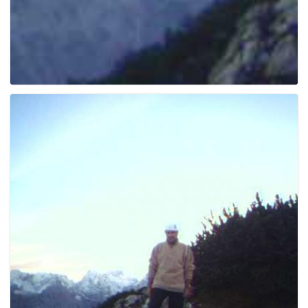
g
a
t
i
o
n