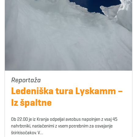
Ledeniška tura Lyskamm –
Iz špaltne
Ob 22.00 je iz Kranja odpeljal avtobus napolnjen z vsaj 45
nahrbtniki, natlačenimi z vsem potrebnim za osvajanje
štiritisočakov. V…