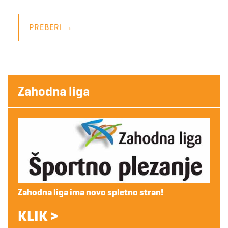
PREBERI
→
Zahodna liga
Zahodna liga ima novo spletno stran!
KLIK >