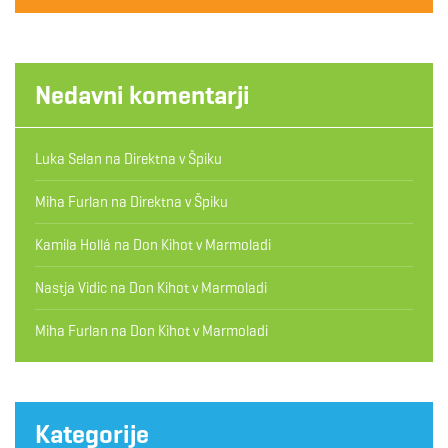
Nedavni komentarji
Luka Selan
na
Direktna v Špiku
Miha Furlan
na
Direktna v Špiku
Kamila Hollá
na
Don Kihot v Marmoladi
Nastja Vidic
na
Don Kihot v Marmoladi
Miha Furlan
na
Don Kihot v Marmoladi
Kategorije