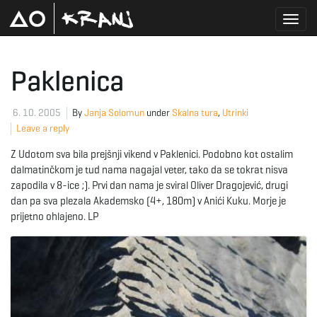
T
Paklenica
o
6. 10. 2005
By
Janja Solomun
under
Skalna tura
,
Utrinki
Leave a reply
Z Udotom sva bila prejšnji vikend v Paklenici. Podobno kot ostalim
g
dalmatinčkom je tud nama nagajal veter, tako da se tokrat nisva
zapodila v 8-ice ;). Prvi dan nama je sviral Oliver Dragojević, drugi
dan pa sva plezala Akademsko (4+, 180m) v Anići Kuku. Morje je
prijetno ohlajeno. LP
g
l