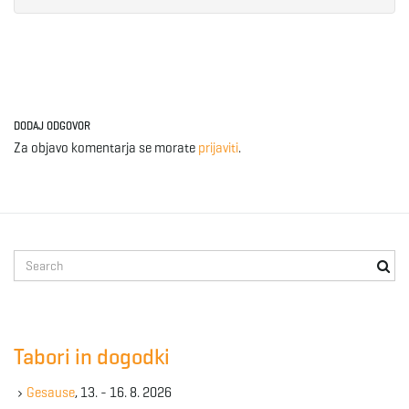
DODAJ ODGOVOR
Za objavo komentarja se morate
prijaviti
.
S
e
a
r
c
Tabori in dogodki
h
k
Gesause
, 13. - 16. 8. 2026
e