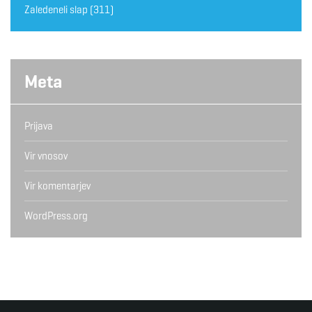
Zaledeneli slap
(311)
Meta
Prijava
Vir vnosov
Vir komentarjev
WordPress.org