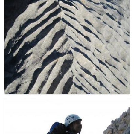
e
n
a
v
i