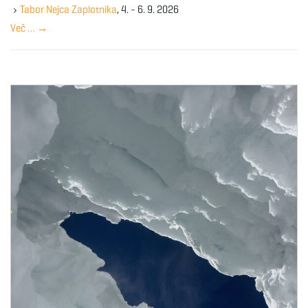
y
Tabor Nejca Zaplotnika
, 4. - 6. 9. 2026
w
Več …
→
o
r
d