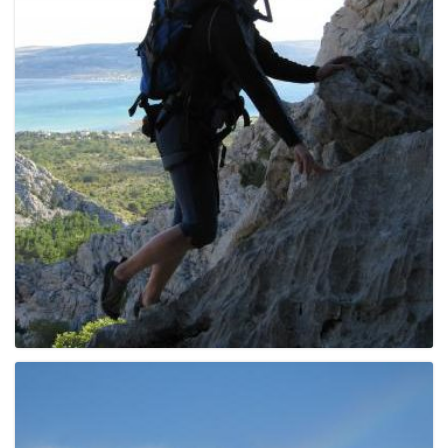
g
a
t
i
o
n