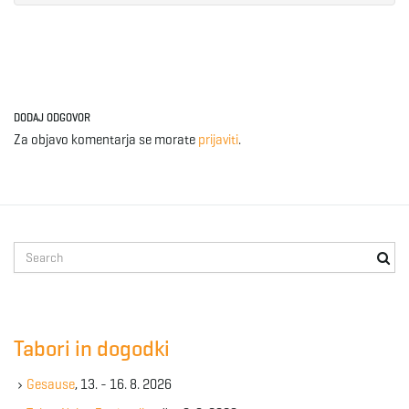
e
n
DODAJ ODGOVOR
Za objavo komentarja se morate
prijaviti
.
a
S
v
e
a
r
c
Tabori in dogodki
i
h
k
Gesause
, 13. - 16. 8. 2026
e