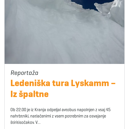
Ledeniška tura Lyskamm –
Iz špaltne
Ob 22.00 je iz Kranja odpeljal avtobus napolnjen z vsaj 45
nahrbtniki, natlačenimi z vsem potrebnim za osvajanje
štiritisočakov. V…