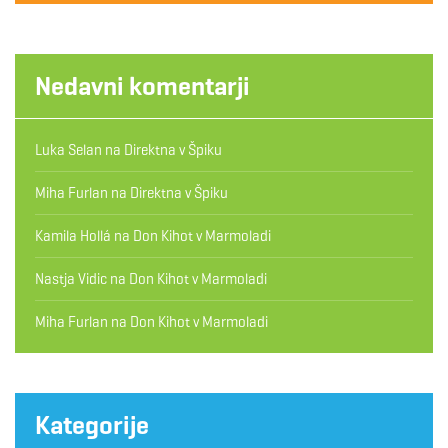
Nedavni komentarji
Luka Selan
na
Direktna v Špiku
Miha Furlan
na
Direktna v Špiku
Kamila Hollá
na
Don Kihot v Marmoladi
Nastja Vidic
na
Don Kihot v Marmoladi
Miha Furlan
na
Don Kihot v Marmoladi
Kategorije