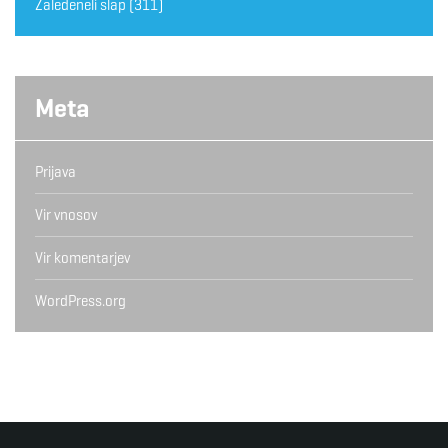
Zaledeneli slap
(311)
Meta
Prijava
Vir vnosov
Vir komentarjev
WordPress.org