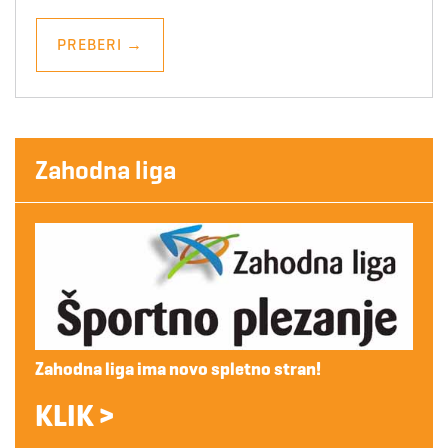
PREBERI
→
Zahodna liga
Zahodna liga ima novo spletno stran!
KLIK >