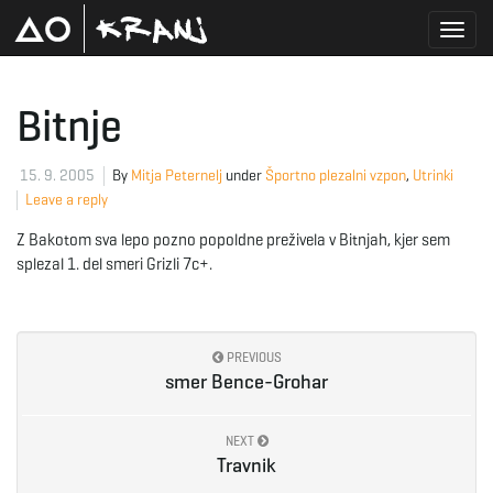
T
Bitnje
o
15. 9. 2005
By
Mitja Peternelj
under
Športno plezalni vzpon
,
Utrinki
Leave a reply
Z Bakotom sva lepo pozno popoldne preživela v Bitnjah, kjer sem
g
splezal 1. del smeri Grizli 7c+.
g
PREVIOUS
smer Bence-Grohar
l
NEXT
Travnik