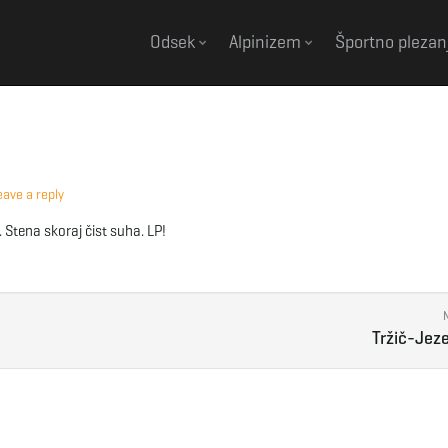
Odsek
Alpinizem
Športno plezan
eave a reply
 Stena skoraj čist suha. LP!
Tržič-Jez