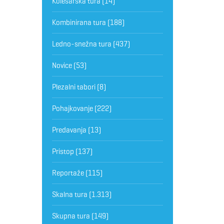
Kolesarska tura
(14)
Kombinirana tura
(188)
Ledno-snežna tura
(437)
Novice
(53)
Plezalni tabori
(8)
Pohajkovanje
(222)
Predavanja
(13)
Pristop
(137)
Reportaže
(115)
Skalna tura
(1.313)
Skupna tura
(149)