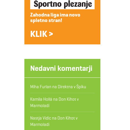
Zahodna liga ima novo
spletno stran!
KLIK >
Nedavni komentarji
Miha Furlan
na
Direktna v Špiku
Kamila Hollá
na
Don Kihot v
Marmoladi
Nastja Vidic
na
Don Kihot v
Marmoladi