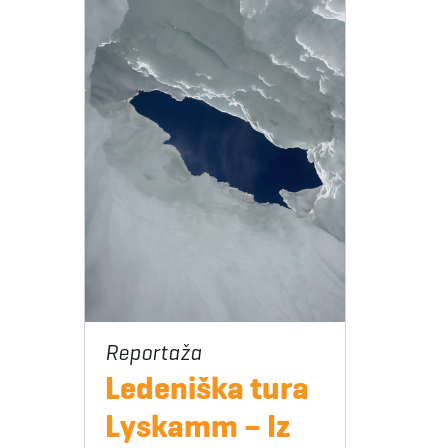
Ledeniška tura
Lyskamm – Iz