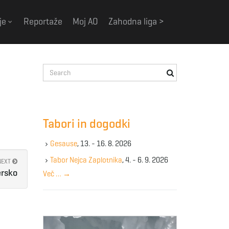
je
Reportaže
Moj AO
Zahodna liga >
S
e
a
r
c
Tabori in dogodki
h
k
Gesause
, 13. - 16. 8. 2026
e
y
Tabor Nejca Zaplotnika
, 4. - 6. 9. 2026
NEXT
w
ersko
Več …
→
o
r
d