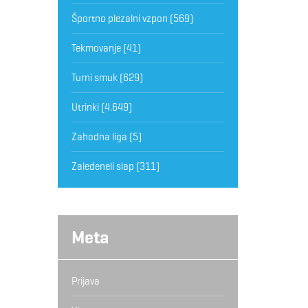
Športno plezalni vzpon
(569)
Tekmovanje
(41)
Turni smuk
(629)
Utrinki
(4.649)
Zahodna liga
(5)
Zaledeneli slap
(311)
Meta
Prijava