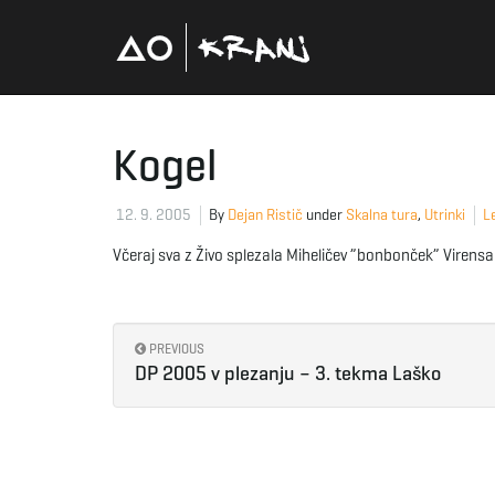
Kogel
12. 9. 2005
By
Dejan Ristič
under
Skalna tura
,
Utrinki
L
Včeraj sva z Živo splezala Miheličev ”bonbonček” Virensa.
PREVIOUS
DP 2005 v plezanju – 3. tekma Laško