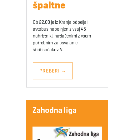
špaltne
Ob 22.00 je iz Kranja odpeljal
avtobus napolnjen z vsaj 45
nahrbtniki, natlačenimi z vsem
potrebnim za osvajanje
štiritisočakov. V…
PREBERI
→
Zahodna liga