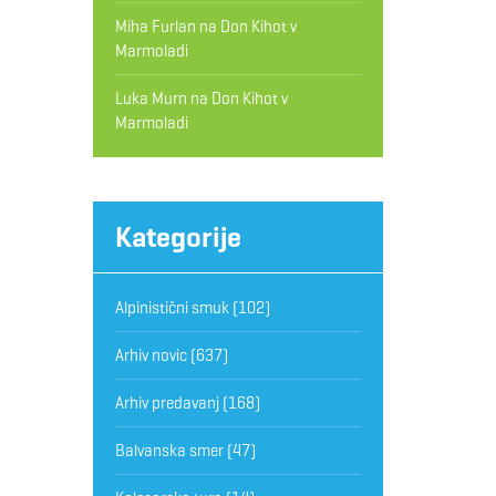
Miha Furlan
na
Don Kihot v
Marmoladi
Luka Murn
na
Don Kihot v
Marmoladi
Kategorije
Alpinistični smuk
(102)
Arhiv novic
(637)
Arhiv predavanj
(168)
Balvanska smer
(47)