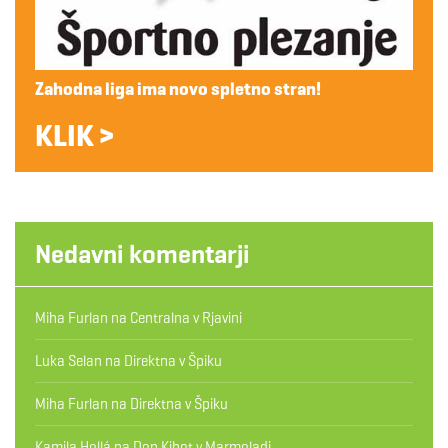
Zahodna liga ima novo spletno stran!
KLIK >
Nedavni komentarji
Miha Furlan
na
Centralna v Rjavini
Luka Selan
na
Direktna v Špiku
Miha Furlan
na
Direktna v Špiku
Kamila Hollá
na
Don Kihot v Marmoladi