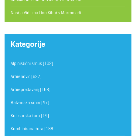
Nastja Vidic
na
Don Kihot v Marmoladi
Kategorije
Alpinistični smuk
(102)
Arhiv novic
(637)
Arhiv predavanj
(168)
Balvanska smer
(47)
Kolesarska tura
(14)
Kombinirana tura
(188)