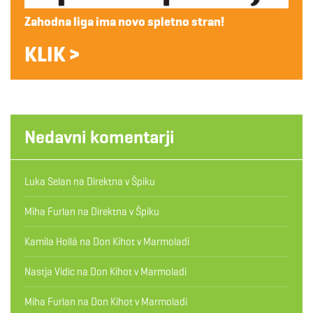
Zahodna liga ima novo spletno stran!
KLIK >
Nedavni komentarji
Luka Selan
na
Direktna v Špiku
Miha Furlan
na
Direktna v Špiku
Kamila Hollá
na
Don Kihot v Marmoladi
Nastja Vidic
na
Don Kihot v Marmoladi
Miha Furlan
na
Don Kihot v Marmoladi