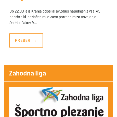
Ob 22.00 je iz Kranja odpeljal avtobus napolnjen z vsaj 45
nahrbtniki, natlačenimi z vsem potrebnim za osvajanje
štiritisočakov. V…
PREBERI
→
Zahodna liga