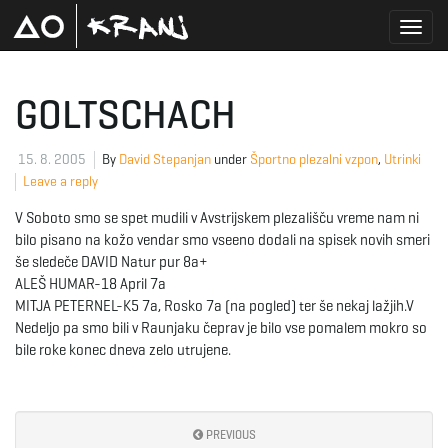
T
GOLTSCHACH
o
15. 8. 2005
By
David Stepanjan
under
Športno plezalni vzpon
,
Utrinki
Leave a reply
V Soboto smo se spet mudili v Avstrijskem plezališču vreme nam ni
g
bilo pisano na kožo vendar smo vseeno dodali na spisek novih smeri
še sledeče DAVID Natur pur 8a+
ALEŠ HUMAR-18 April 7a
MITJA PETERNEL-K5 7a, Rosko 7a (na pogled) ter še nekaj lažjih.V
g
Nedeljo pa smo bili v Raunjaku čeprav je bilo vse pomalem mokro so
bile roke konec dneva zelo utrujene.
l
PREVIOUS