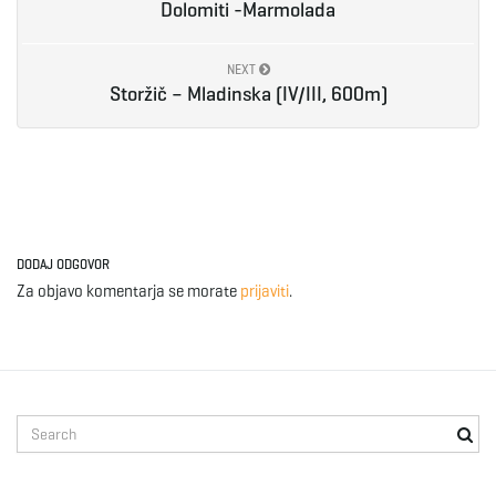
Dolomiti -Marmolada
e
NEXT
Storžič – Mladinska (IV/III, 600m)
n
a
DODAJ ODGOVOR
Za objavo komentarja se morate
prijaviti
.
v
i
S
e
a