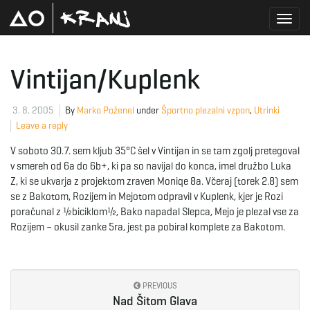
T
Vintijan/Kuplenk
o
3. 8. 2005
By
Marko Poženel
under
Športno plezalni vzpon
,
Utrinki
Leave a reply
V soboto 30.7. sem kljub 35°C šel v Vintijan in se tam zgolj pretegoval
g
v smereh od 6a do 6b+, ki pa so navijal do konca, imel družbo Luka
Z, ki se ukvarja z projektom zraven Moniqe 8a. Včeraj (torek 2.8) sem
se z Bakotom, Rozijem in Mejotom odpravil v Kuplenk, kjer je Rozi
poračunal z ½biciklom½, Bako napadal Slepca, Mejo je plezal vse za
g
Rozijem – okusil zanke 5ra, jest pa pobiral komplete za Bakotom.
l
PREVIOUS
Nad Šitom Glava