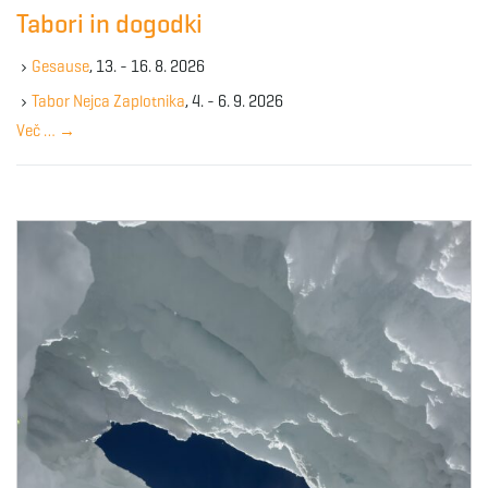
c
g
Tabori in dogodki
h
k
Gesause
, 13. - 16. 8. 2026
e
y
Tabor Nejca Zaplotnika
, 4. - 6. 9. 2026
a
w
Več …
→
o
r
d
t
i
o
n