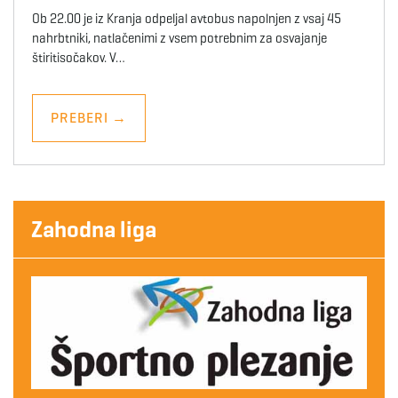
Ob 22.00 je iz Kranja odpeljal avtobus napolnjen z vsaj 45
nahrbtniki, natlačenimi z vsem potrebnim za osvajanje
štiritisočakov. V…
PREBERI
→
Zahodna liga