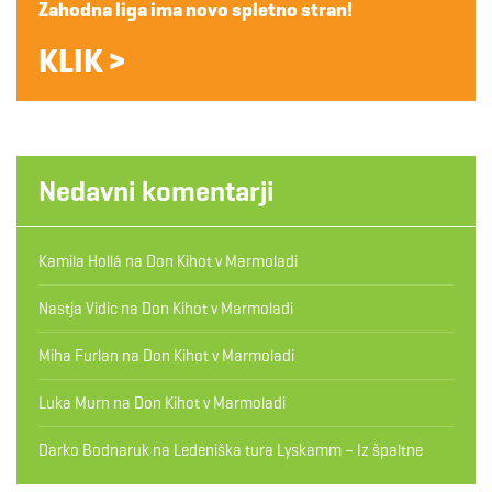
Zahodna liga ima novo spletno stran!
KLIK >
Nedavni komentarji
Kamila Hollá
na
Don Kihot v Marmoladi
Nastja Vidic
na
Don Kihot v Marmoladi
Miha Furlan
na
Don Kihot v Marmoladi
Luka Murn
na
Don Kihot v Marmoladi
Darko Bodnaruk
na
Ledeniška tura Lyskamm – Iz špaltne