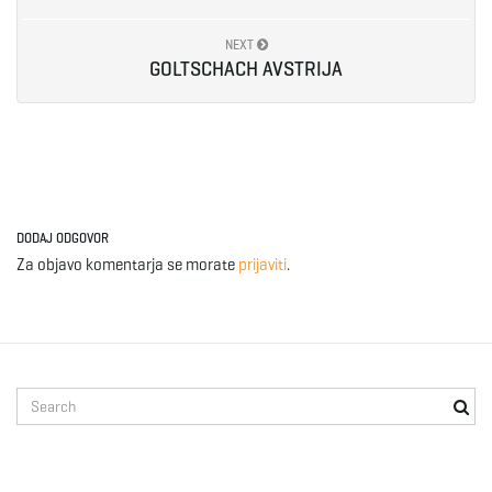
e
NEXT
GOLTSCHACH AVSTRIJA
n
a
DODAJ ODGOVOR
Za objavo komentarja se morate
prijaviti
.
v
S
i
e
a
r