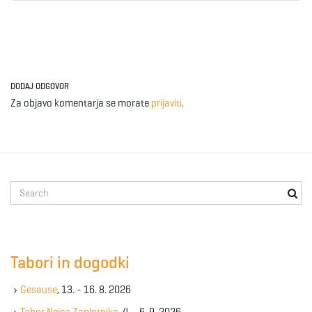
DODAJ ODGOVOR
Za objavo komentarja se morate
prijaviti
.
S
e
a
r
c
Tabori in dogodki
h
k
Gesause
, 13. - 16. 8. 2026
e
y