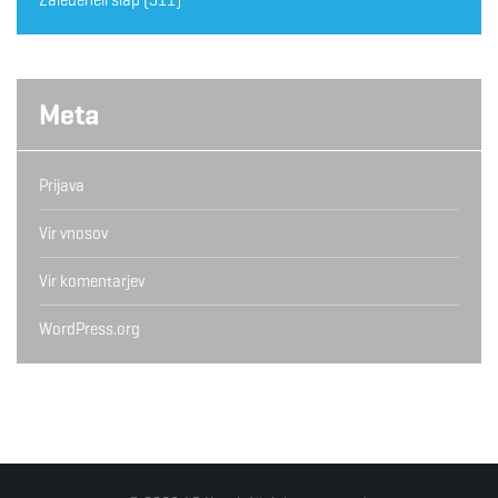
Meta
Prijava
Vir vnosov
Vir komentarjev
WordPress.org