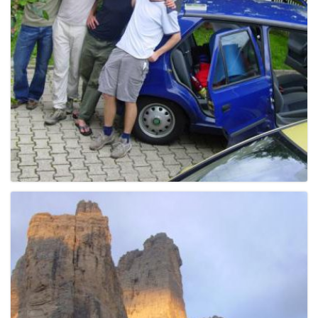
e
n
a
v
i