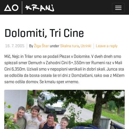
T
Dolomiti, Tri Cine
o
16. 7. 2005
By
Žiga Šter
under
Skalna tura
,
Utrinki
Leave a reply
Mič, Nejc in Trilar smo se podali Plezat v Dolomite. V dveh dneh smo
splezali smer Demuth v Zahodni Cini 6+,550m ter Rumeni raz v Mali
g
Cini 6,350m. Uzivali smo v nepopisni vertikali in dobri skali. Junca sta
se odločila da bosta ostala še tri dni z Domžalčani, tako sva z Mičem
samo odšla domov. Se kmalu spet vrnemo.
g
l