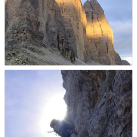
g
a
t
i
o
n