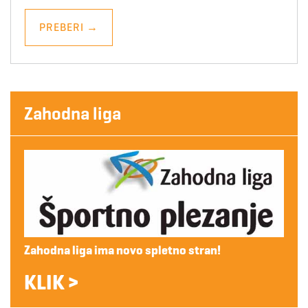
PREBERI
→
Zahodna liga
Zahodna liga ima novo spletno stran!
KLIK >