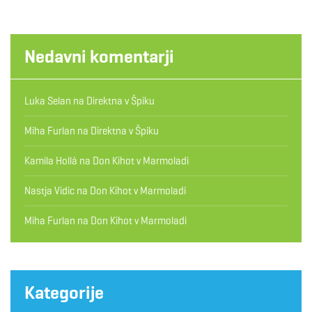
Nedavni komentarji
Luka Selan
na
Direktna v Špiku
Miha Furlan
na
Direktna v Špiku
Kamila Hollá
na
Don Kihot v Marmoladi
Nastja Vidic
na
Don Kihot v Marmoladi
Miha Furlan
na
Don Kihot v Marmoladi
Kategorije