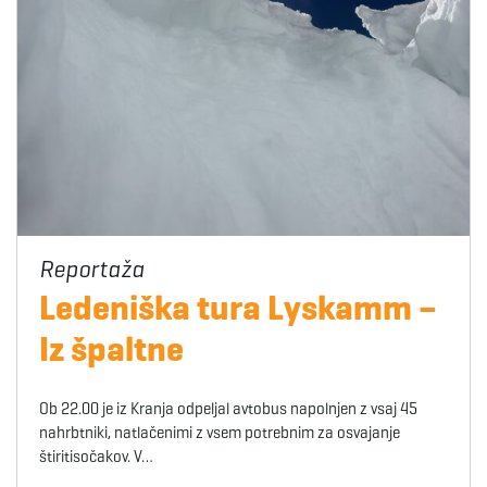
Ledeniška tura Lyskamm –
Iz špaltne
Ob 22.00 je iz Kranja odpeljal avtobus napolnjen z vsaj 45
nahrbtniki, natlačenimi z vsem potrebnim za osvajanje
štiritisočakov. V…