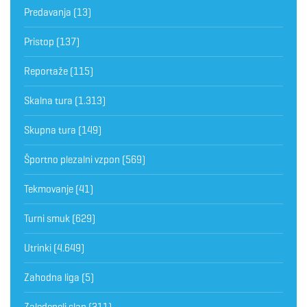
Predavanja
(13)
Pristop
(137)
Reportaže
(115)
Skalna tura
(1.313)
Skupna tura
(149)
Športno plezalni vzpon
(569)
Tekmovanje
(41)
Turni smuk
(629)
Utrinki
(4.649)
Zahodna liga
(5)
Zaledeneli slap
(311)