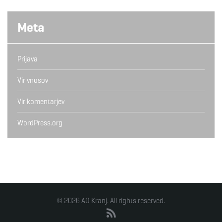
Meta
Prijava
Vir vnosov
Vir komentarjev
WordPress.org
© 2026 AO Kranj. All rights reserved.