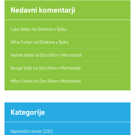
Nedavni komentarji
Luka Selan
na
Direktna v Špiku
Miha Furlan
na
Direktna v Špiku
Kamila Hollá
na
Don Kihot v Marmoladi
Nastja Vidic
na
Don Kihot v Marmoladi
Miha Furlan
na
Don Kihot v Marmoladi
Kategorije
Alpinistični smuk
(102)