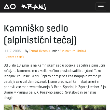
T
Kamniško sedlo
(alpinistični tečaj)
o
11. 7. 2005
By
Tomaž Ovsenik
under
Skalna tura
,
Utrinki
Leave a reply
g
Od 6. do 10. julija je na Kamniškem sedlu potekal začetni alpinistični
tečaj, na katerem smo z veliko večino prevladovali Kranjčani. Tako
tečajniki kot inštruktorji. Čeprav nam je ves čas nagajalo vreme (v
g
petek je celo cel dan deževalo), smo preplezali kar nekaj smeri in
ponovili vse manevre reševanja. V Brani Spodnji in Zgornji steber, Šijo
Brane, v Planjavi pa Y, X, Poševno zajedo, Svetelovo in še nekaj
drugih.
l