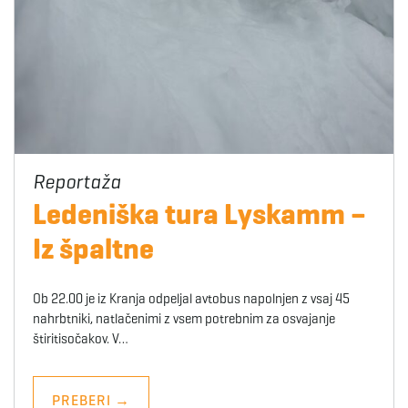
Ledeniška tura Lyskamm –
Iz špaltne
Ob 22.00 je iz Kranja odpeljal avtobus napolnjen z vsaj 45
nahrbtniki, natlačenimi z vsem potrebnim za osvajanje
štiritisočakov. V…
PREBERI
→