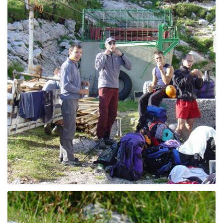
e
n
a
v
i