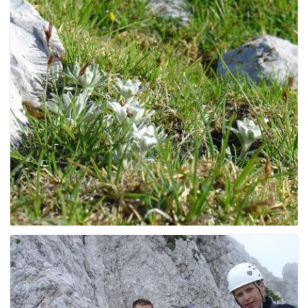
g
a
t
i
o
n