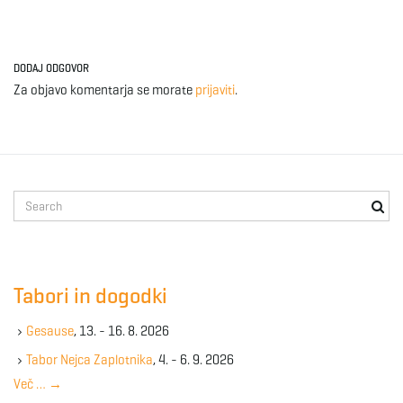
DODAJ ODGOVOR
Za objavo komentarja se morate
prijaviti
.
S
e
a
r
c
Tabori in dogodki
h
k
Gesause
, 13. - 16. 8. 2026
e
y
Tabor Nejca Zaplotnika
, 4. - 6. 9. 2026
w
Več …
→
o