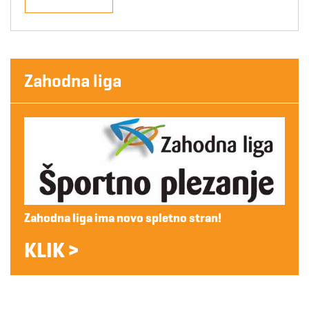
Zahodna liga
Zahodna liga ima novo spletno stran!
KLIK >