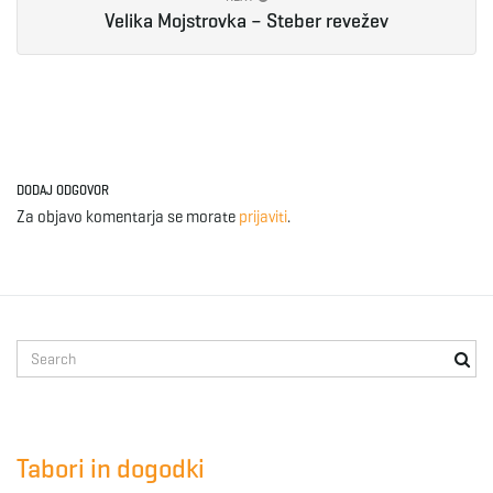
Velika Mojstrovka – Steber revežev
e
n
DODAJ ODGOVOR
Za objavo komentarja se morate
prijaviti
.
a
v
S
e
a
i
r
c
Tabori in dogodki
h