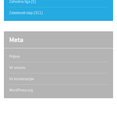
Zahodna liga
(5)
Zaledeneli slap
(311)
Meta
Prijava
Vir vnosov
Vir komentarjev
WordPress.org