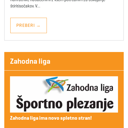
štiritisočakov. V…
PREBERI
→
Zahodna liga
Zahodna liga ima novo spletno stran!