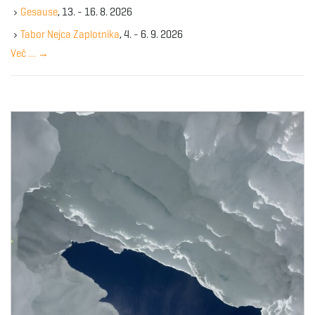
k
g
Gesause
, 13. - 16. 8. 2026
e
y
Tabor Nejca Zaplotnika
, 4. - 6. 9. 2026
w
Več …
→
o
a
r
d
t
i
o
n