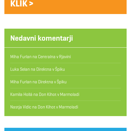
KLIK >
Nedavni komentarji
Miha Furlan
na
Centralna v Rjavini
Luka Selan
na
Direktna v Špiku
Miha Furlan
na
Direktna v Špiku
Kamila Hollá
na
Don Kihot v Marmoladi
Nastja Vidic
na
Don Kihot v Marmoladi