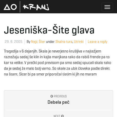
T
Jeseniška-Šite glava
o
29. 6. 2005
By
Nejc Šter
under
Skalna tura
,
Utrinki
Leave a reply
Tragedija v 6 dejanjih. Skala je neverjetno krušljiva v najtežjem
raztežaju sedaj še klin in kajla manjkata tako da rabiš frende pa to
g
kar ta velike. V prečki pod previsom pa smo sedaj spucali skalo tako
da je sedaj že malo bolj varno. So skale za ubit človeka padle direkt
na štant. Sicer bi pa smer priporočal tistim ki jih ne maram
g
PREVIOUS
Debela peč
l
NEXT