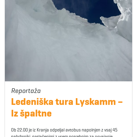
Ledeniška tura Lyskamm –
Iz špaltne
Ob 22.00 je iz Kranja odpeljal avtobus napolnjen z vsaj 45
nahrbtniki, natlačenimi z vsem potrebnim za osvajanje