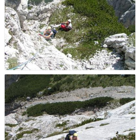
g
a
t
i
o
n