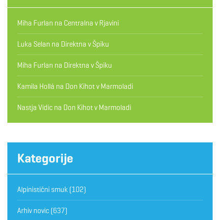
Miha Furlan
na
Centralna v Rjavini
Luka Selan
na
Direktna v Špiku
Miha Furlan
na
Direktna v Špiku
Kamila Hollá
na
Don Kihot v Marmoladi
Nastja Vidic
na
Don Kihot v Marmoladi
Kategorije
Alpinistični smuk
(102)
Arhiv novic
(637)