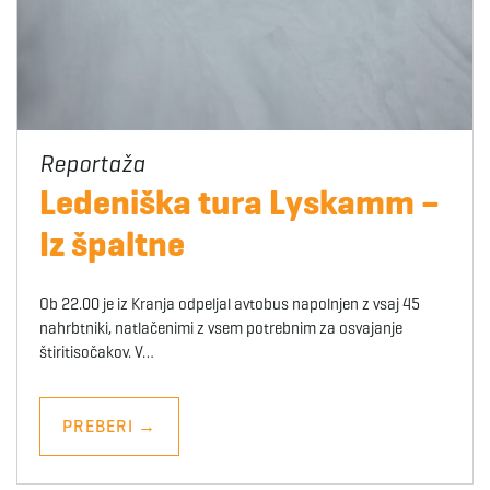
Ledeniška tura Lyskamm –
Iz špaltne
Ob 22.00 je iz Kranja odpeljal avtobus napolnjen z vsaj 45
nahrbtniki, natlačenimi z vsem potrebnim za osvajanje
štiritisočakov. V…
PREBERI
→