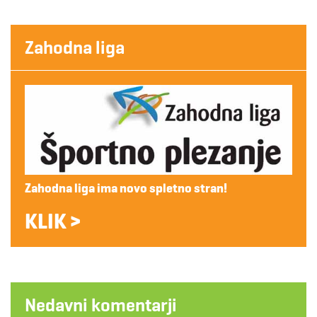
Zahodna liga
Zahodna liga ima novo spletno stran!
KLIK >
Nedavni komentarji