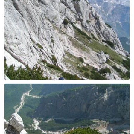
e
n
a
v
i