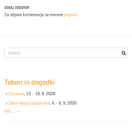
DODAJ ODGOVOR
Za objavo komentarja se morate
prijaviti
.
S
e
a
r
c
Tabori in dogodki
h
k
Gesause
, 13. - 16. 8. 2026
e
y
Tabor Nejca Zaplotnika
, 4. - 6. 9. 2026
w
Več …
→
o
r
d