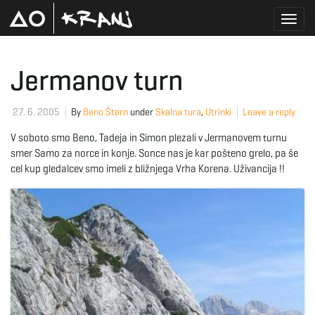
T
Jermanov turn
o
27. 6. 2005
By
Beno Štern
under
Skalna tura
,
Utrinki
Leave a reply
V soboto smo Beno, Tadeja in Simon plezali v Jermanovem turnu
smer Samo za norce in konje. Sonce nas je kar pošteno grelo, pa še
g
cel kup gledalcev smo imeli z bližnjega Vrha Korena. Uživancija !!
g
l