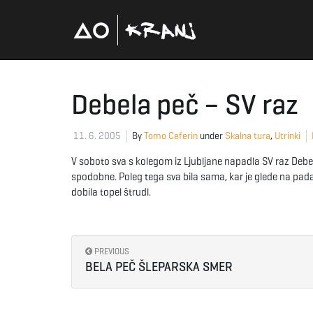
Debela peč – SV raz
11. 6. 2005
By
Tomo Ceferin
under
Skalna tura
,
Utrinki
V soboto sva s kolegom iz Ljubljane napadla SV raz Debel
spodobne. Poleg tega sva bila sama, kar je glede na pa
dobila topel štrudl.
PREVIOUS
BELA PEČ ŠLEPARSKA SMER