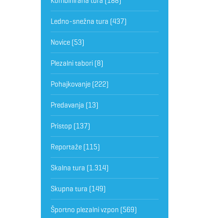
Kombinirana tura
(188)
Ledno-snežna tura
(437)
Novice
(53)
Plezalni tabori
(8)
Pohajkovanje
(222)
Predavanja
(13)
Pristop
(137)
Reportaže
(115)
Skalna tura
(1.314)
Skupna tura
(149)
Športno plezalni vzpon
(569)