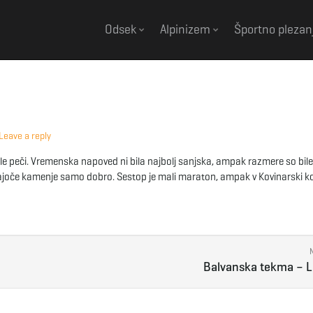
Odsek
Alpinizem
Športno plezan
Leave a reply
e peči. Vremenska napoved ni bila najbolj sanjska, ampak razmere so bile
dajoče kamenje samo dobro. Sestop je mali maraton, ampak v Kovinarski ko
Balvanska tekma – 