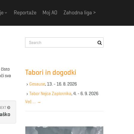
je
Reportaže
Moj AO
Zahodna liga >
S
e
a
r
c
 čisto
Tabori in dogodki
h
či sva
k
Gesause
, 13. - 16. 8. 2026
e
y
Tabor Nejca Zaplotnika
, 4. - 6. 9. 2026
w
Več …
→
o
NEXT
r
Laško
d