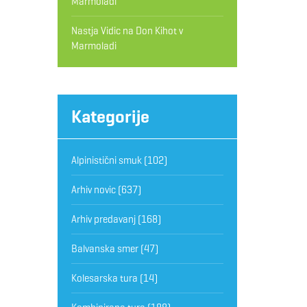
Marmoladi
Nastja Vidic
na
Don Kihot v
Marmoladi
Kategorije
Alpinistični smuk
(102)
Arhiv novic
(637)
Arhiv predavanj
(168)
Balvanska smer
(47)
Kolesarska tura
(14)