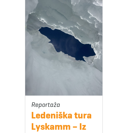
Ledeniška tura
Lyskamm – Iz