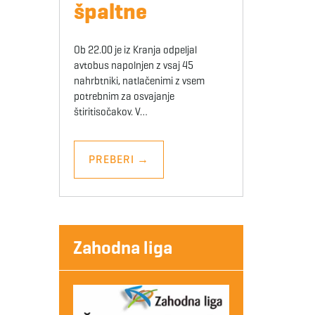
špaltne
Ob 22.00 je iz Kranja odpeljal
avtobus napolnjen z vsaj 45
nahrbtniki, natlačenimi z vsem
potrebnim za osvajanje
štiritisočakov. V…
PREBERI
→
Zahodna liga