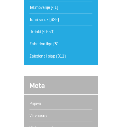
Tekmovanje
(41)
Turni smuk
(629)
Utrinki
(4.650)
Zahodna liga
(5)
Zaledeneli slap
(311)
Meta
Prijava
Vir vnosov