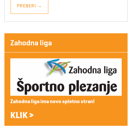
PREBERI
→
Zahodna liga
Zahodna liga ima novo spletno stran!
KLIK >