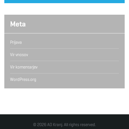
Meta
Prijava
Vir vnosov
Vir komentarjev
WordPress.org
© 2026 AO Kranj. All rights reserved.