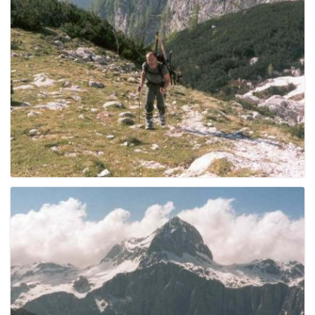
e
n
a
v
i