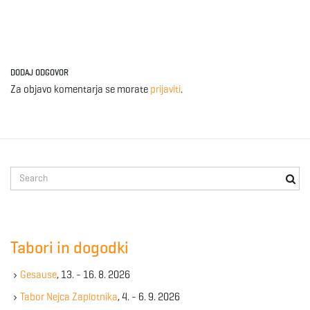
DODAJ ODGOVOR
Za objavo komentarja se morate
prijaviti
.
S
e
a
r
c
Tabori in dogodki
h
k
Gesause
, 13. - 16. 8. 2026
e
y
Tabor Nejca Zaplotnika
, 4. - 6. 9. 2026