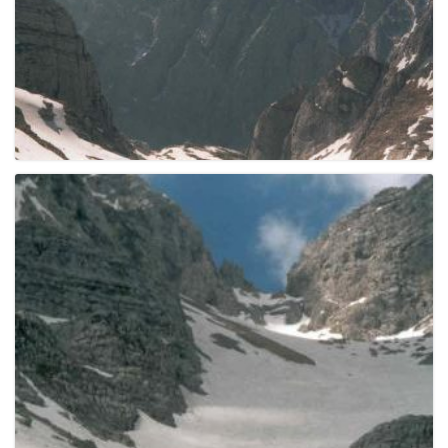
g
a
t
i
o
n