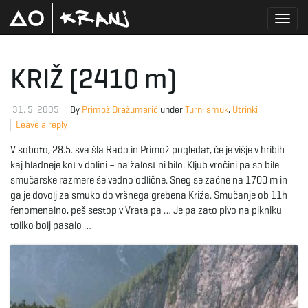
T
KRIŽ (2410 m)
o
31. 5. 2005
By
Primož Dražumerič
under
Turni smuk
,
Utrinki
Leave a reply
V soboto, 28.5. sva šla Rado in Primož pogledat, če je višje v hribih
g
kaj hladneje kot v dolini – na žalost ni bilo. Kljub vročini pa so bile
smučarske razmere še vedno odlične. Sneg se začne na 1700 m in
ga je dovolj za smuko do vršnega grebena Križa. Smučanje ob 11h
fenomenalno, peš sestop v Vrata pa … Je pa zato pivo na pikniku
g
toliko bolj pasalo …
l