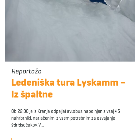
Ledeniška tura Lyskamm –
Iz špaltne
Ob 22.00 je iz Kranja odpeljal avtobus napolnjen z vsaj 45
nahrbtniki, natlačenimi z vsem potrebnim za osvajanje
štiritisočakov. V…