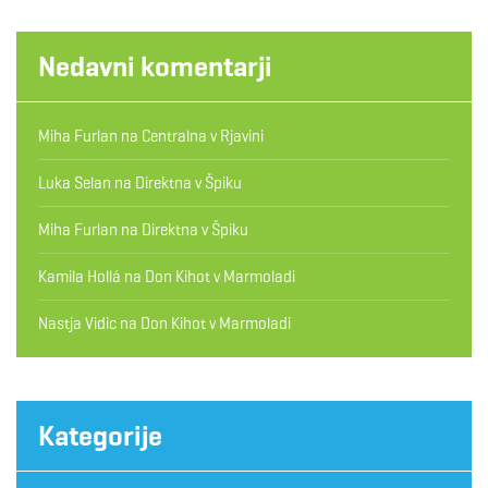
Nedavni komentarji
Miha Furlan
na
Centralna v Rjavini
Luka Selan
na
Direktna v Špiku
Miha Furlan
na
Direktna v Špiku
Kamila Hollá
na
Don Kihot v Marmoladi
Nastja Vidic
na
Don Kihot v Marmoladi
Kategorije