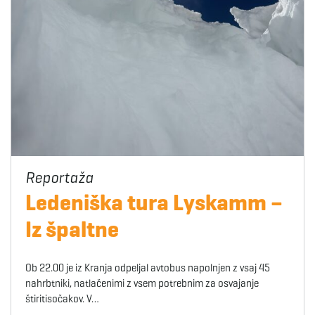
Ledeniška tura Lyskamm –
Iz špaltne
Ob 22.00 je iz Kranja odpeljal avtobus napolnjen z vsaj 45
nahrbtniki, natlačenimi z vsem potrebnim za osvajanje
štiritisočakov. V…