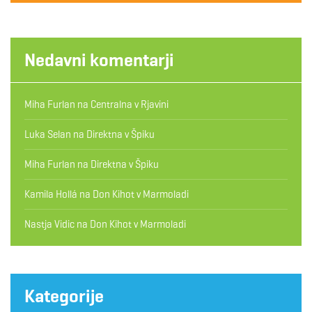
Nedavni komentarji
Miha Furlan
na
Centralna v Rjavini
Luka Selan
na
Direktna v Špiku
Miha Furlan
na
Direktna v Špiku
Kamila Hollá
na
Don Kihot v Marmoladi
Nastja Vidic
na
Don Kihot v Marmoladi
Kategorije