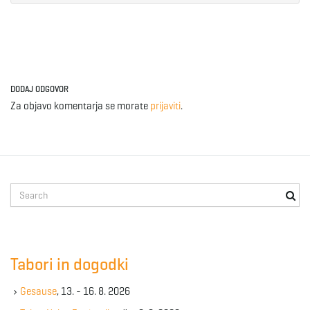
e
n
DODAJ ODGOVOR
Za objavo komentarja se morate
prijaviti
.
a
S
v
e
a
r
c
Tabori in dogodki
i
h
k
Gesause
, 13. - 16. 8. 2026
e