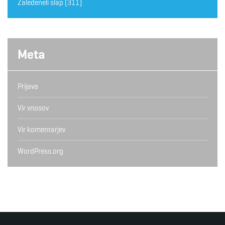
Zaledeneli slap
(311)
Meta
Prijava
Vir vnosov
Vir komentarjev
WordPress.org