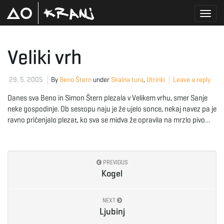
T
Veliki vrh
o
29. 5. 2005
By
Beno Štern
under
Skalna tura
,
Utrinki
Leave a reply
Danes sva Beno in Simon Štern plezala v Velikem vrhu, smer Sanje
neke gospodinje. Ob sestopu naju je že ujelo sonce, nekaj navez pa je
g
ravno pričenjalo plezat, ko sva se midva že opravila na mrzlo pivo…
g
PREVIOUS
Kogel
l
NEXT
Ljubinj