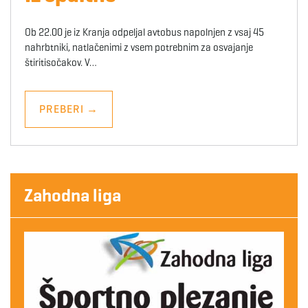
Ob 22.00 je iz Kranja odpeljal avtobus napolnjen z vsaj 45
nahrbtniki, natlačenimi z vsem potrebnim za osvajanje
štiritisočakov. V…
PREBERI
→
Zahodna liga