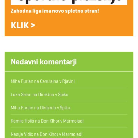
Zahodna liga ima novo spletno stran!
KLIK >
Nedavni komentarji
Miha Furlan
na
Centralna v Rjavini
Luka Selan
na
Direktna v Špiku
Miha Furlan
na
Direktna v Špiku
Kamila Hollá
na
Don Kihot v Marmoladi
Nastja Vidic
na
Don Kihot v Marmoladi