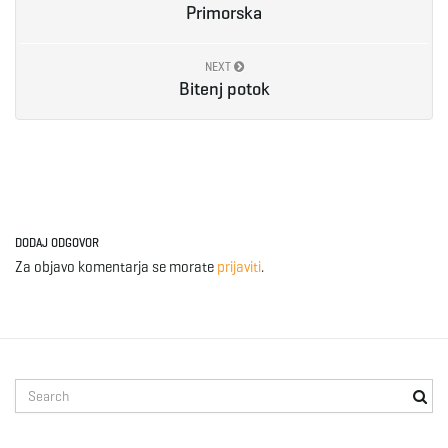
Primorska
e
NEXT
Bitenj potok
n
a
DODAJ ODGOVOR
Za objavo komentarja se morate
prijaviti
.
v
i
S
e
a