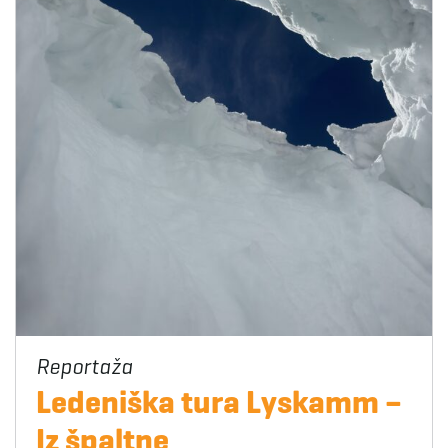
Ledeniška tura Lyskamm –
Iz špaltne