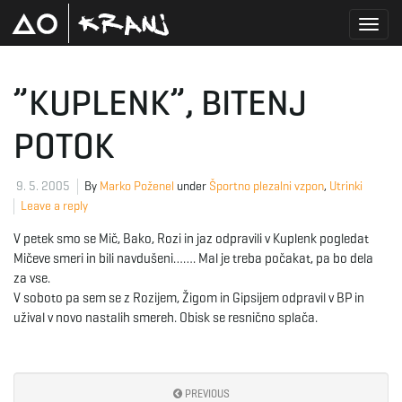
T
”KUPLENK”, BITENJ
POTOK
o
9. 5. 2005
By
Marko Poženel
under
Športno plezalni vzpon
,
Utrinki
Leave a reply
g
V petek smo se Mič, Bako, Rozi in jaz odpravili v Kuplenk pogledat
Mičeve smeri in bili navdušeni……. Mal je treba počakat, pa bo dela
za vse.
g
V soboto pa sem se z Rozijem, Žigom in Gipsijem odpravil v BP in
užival v novo nastalih smereh. Obisk se resnično splača.
l
PREVIOUS