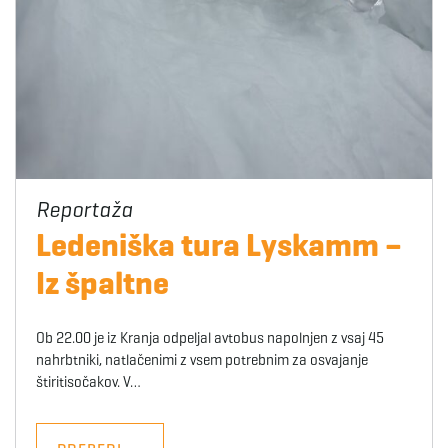
Ledeniška tura Lyskamm –
Iz špaltne
Ob 22.00 je iz Kranja odpeljal avtobus napolnjen z vsaj 45
nahrbtniki, natlačenimi z vsem potrebnim za osvajanje
štiritisočakov. V…