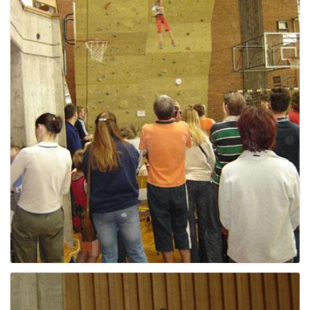
e
n
a
v
i