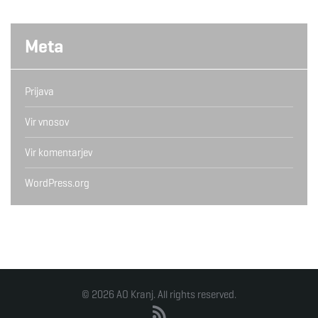
Meta
Prijava
Vir vnosov
Vir komentarjev
WordPress.org
© 2026 AO Kranj. All rights reserved.