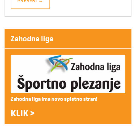
PREBERI
→
Zahodna liga
Zahodna liga ima novo spletno stran!
KLIK >