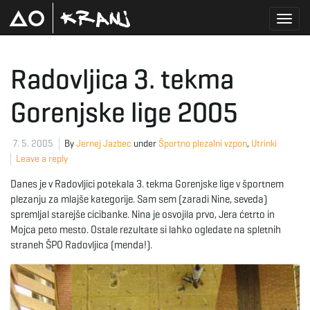
T
Radovljica 3. tekma
Gorenjske lige 2005
o
7. 5. 2005
By
Jernej Jazbec
under
Športno plezalni vzpon
,
Utrinki
Leave a reply
g
Danes je v Radovljici potekala 3. tekma Gorenjske lige v športnem
plezanju za mlajše kategorije. Sam sem (zaradi Nine, seveda)
spremljal starejše cicibanke. Nina je osvojila prvo, Jera ćetrto in
g
Mojca peto mesto. Ostale rezultate si lahko ogledate na spletnih
straneh ŠPO Radovljica (menda!).
l