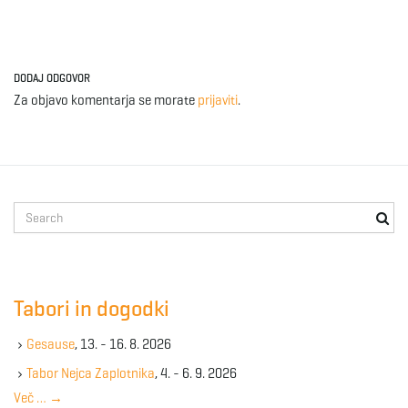
DODAJ ODGOVOR
Za objavo komentarja se morate
prijaviti
.
S
e
a
r
c
Tabori in dogodki
h
k
Gesause
, 13. - 16. 8. 2026
e
y
Tabor Nejca Zaplotnika
, 4. - 6. 9. 2026
w
Več …
→