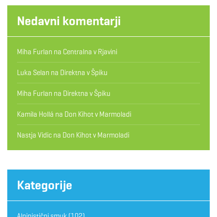
Nedavni komentarji
Miha Furlan
na
Centralna v Rjavini
Luka Selan
na
Direktna v Špiku
Miha Furlan
na
Direktna v Špiku
Kamila Hollá
na
Don Kihot v Marmoladi
Nastja Vidic
na
Don Kihot v Marmoladi
Kategorije
Alpinistični smuk
(102)