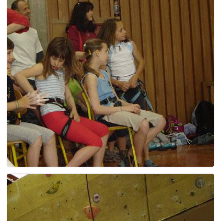
g
a
t
i
o
n