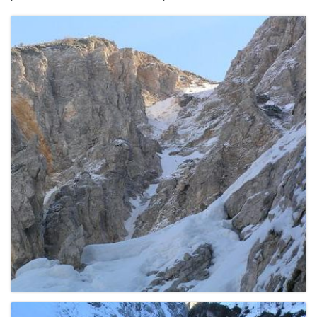
e
n
a
v
i