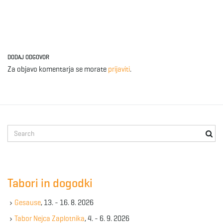
DODAJ ODGOVOR
Za objavo komentarja se morate
prijaviti
.
S
e
a
r
c
Tabori in dogodki
h
k
Gesause
, 13. - 16. 8. 2026
e
y
Tabor Nejca Zaplotnika
, 4. - 6. 9. 2026