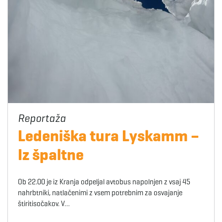
Ledeniška tura Lyskamm –
Iz špaltne
Ob 22.00 je iz Kranja odpeljal avtobus napolnjen z vsaj 45
nahrbtniki, natlačenimi z vsem potrebnim za osvajanje
štiritisočakov. V…