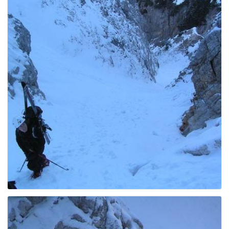
g
a
t
i
o
n