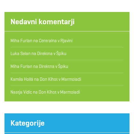
Nedavni komentarji
Miha Furlan
na
Centralna v Rjavini
Luka Selan
na
Direktna v Špiku
Miha Furlan
na
Direktna v Špiku
Kamila Hollá
na
Don Kihot v Marmoladi
Nastja Vidic
na
Don Kihot v Marmoladi
Kategorije