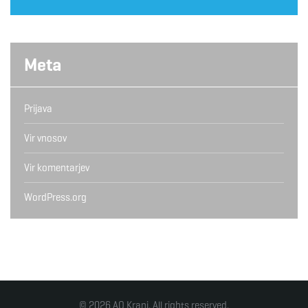
Meta
Prijava
Vir vnosov
Vir komentarjev
WordPress.org
© 2026 AO Kranj. All rights reserved.