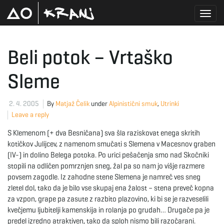
T
Beli potok – Vrtaško
Sleme
o
2. 4. 2005
By
Matjaž Čelik
under
Alpinistični smuk
,
Utrinki
Leave a reply
g
S Klemenom (+ dva Besničana) sva šla raziskovat enega skritih
kotičkov Julijcev, z namenom smučati s Slemena v Macesnov graben
(IV-) in dolino Belega potoka. Po urici pešačenja smo nad Skočniki
g
stopili na odličen pomrznjen sneg, žal pa so nam jo višje razmere
povsem zagodle. Iz zahodne stene Slemena je namreč ves sneg
zletel dol, tako da je bilo vse skupaj ena žalost – stena preveč kopna
za vzpon, grape pa zasute z razbito plazovino, ki bi se je razveselili
l
kvečjemu ljubitelji kamenskija in rolanja po grudah… Drugače pa je
predel izredno atraktiven, tako da sploh nismo bili razočarani.