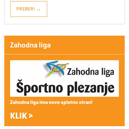
PREBERI
→
Zahodna liga
Zahodna liga ima novo spletno stran!
KLIK >