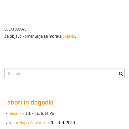
DODAJ ODGOVOR
Za objavo komentarja se morate
prijaviti
.
S
e
a
r
c
Tabori in dogodki
h
k
Gesause
, 13. - 16. 8. 2026
e
y
Tabor Nejca Zaplotnika
, 4. - 6. 9. 2026
w