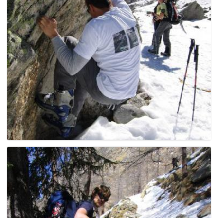
e
n
a
v
i