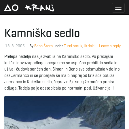
T
Kamniško sedlo
o
13. 3. 2005
By
Beno Štern
under
Turni smuk
,
Utrinki
Leave a reply
Prelepa nedelja nas je zvabila na Kamniško sedlo. Po precejšni
količini novozapadlega snega smo se uspešno prebili do sedla in
g
uživali čudovit sončen dan. Simon in Beno sva odsmučala v dolino
čez Jermanco in se pripeljala še malo naprej od križišča poti za
Jermanco in Kokrško sedlo, čeprav nižje sneg že močno pobira
odjuga. Tadeja pa je odstopicala po normalni poti. Uživancija !!
g
l