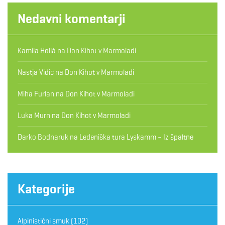
Nedavni komentarji
Kamila Hollá
na
Don Kihot v Marmoladi
Nastja Vidic
na
Don Kihot v Marmoladi
Miha Furlan
na
Don Kihot v Marmoladi
Luka Murn
na
Don Kihot v Marmoladi
Darko Bodnaruk
na
Ledeniška tura Lyskamm – Iz špaltne
Kategorije
Alpinistični smuk
(102)