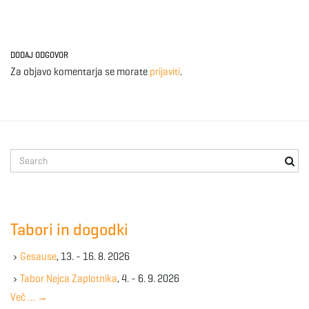
DODAJ ODGOVOR
Za objavo komentarja se morate
prijaviti
.
S
e
a
r
c
Tabori in dogodki
h
k
Gesause
, 13. - 16. 8. 2026
e
y
Tabor Nejca Zaplotnika
, 4. - 6. 9. 2026
w
Več …
→
o