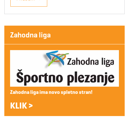
Zahodna liga
Zahodna liga ima novo spletno stran!
KLIK >