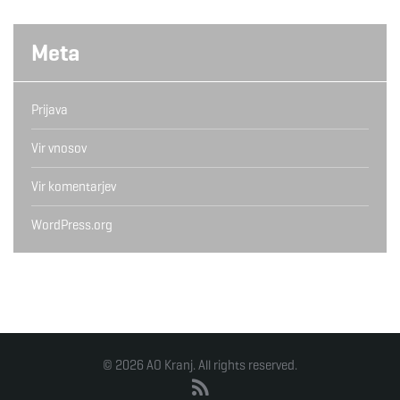
Meta
Prijava
Vir vnosov
Vir komentarjev
WordPress.org
© 2026 AO Kranj. All rights reserved.