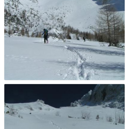
e
n
a
v
i