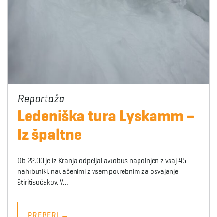
Ledeniška tura Lyskamm –
Iz špaltne
Ob 22.00 je iz Kranja odpeljal avtobus napolnjen z vsaj 45
nahrbtniki, natlačenimi z vsem potrebnim za osvajanje
štiritisočakov. V…
PREBERI
→