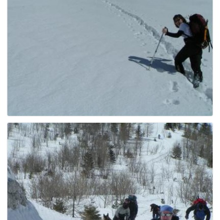
g
a
t
i
o
n