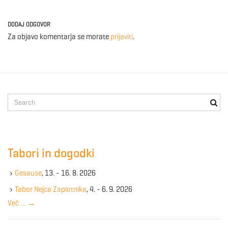
DODAJ ODGOVOR
Za objavo komentarja se morate
prijaviti
.
S
e
a
r
c
Tabori in dogodki
h
k
Gesause
, 13. - 16. 8. 2026
e
y
Tabor Nejca Zaplotnika
, 4. - 6. 9. 2026
w
Več …
→
o
r