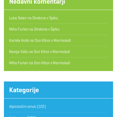
Nedavni komentarji
Luka Selan
na
Direktna v Špiku
Miha Furlan
na
Direktna v Špiku
Kamila Hollá
na
Don Kihot v Marmoladi
Nastja Vidic
na
Don Kihot v Marmoladi
Miha Furlan
na
Don Kihot v Marmoladi
Kategorije
Alpinistični smuk
(102)