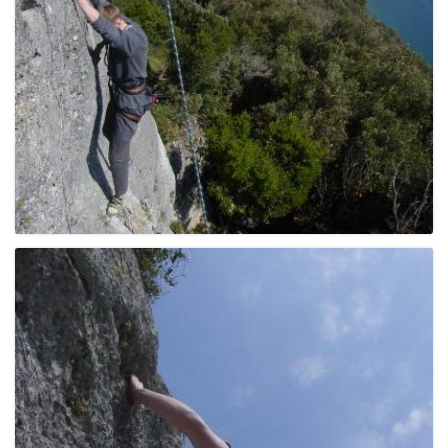
e
n
a
v
i