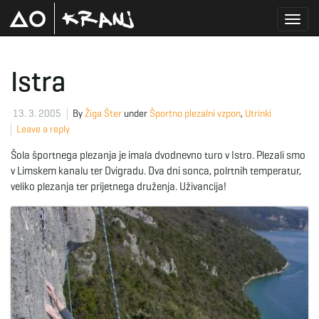
T
Istra
o
13. 3. 2005
By
Žiga Šter
under
Športno plezalni vzpon
,
Utrinki
Leave a reply
Šola športnega plezanja je imala dvodnevno turo v Istro. Plezali smo
g
v Limskem kanalu ter Dvigradu. Dva dni sonca, polrtnih temperatur,
veliko plezanja ter prijetnega druženja. Uživancija!
g
l