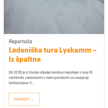
Ledeniška tura Lyskamm –
Iz špaltne
Ob 22.00 je iz Kranja odpeljal avtobus napolnjen z vsaj 45
nahrbtniki, natlačenimi z vsem potrebnim za osvajanje
štiritisočakov. V…
PREBERI
→