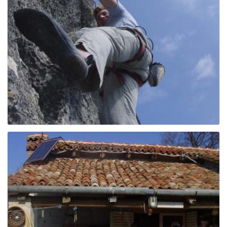
g
a
t
i
o
n