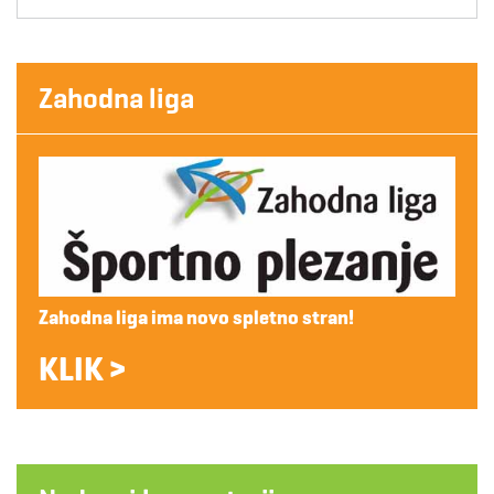
Zahodna liga
Zahodna liga ima novo spletno stran!
KLIK >