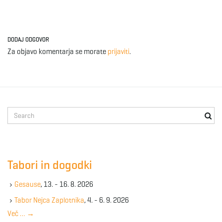
DODAJ ODGOVOR
Za objavo komentarja se morate
prijaviti
.
S
e
a
r
c
Tabori in dogodki
h
k
Gesause
, 13. - 16. 8. 2026
e
y
Tabor Nejca Zaplotnika
, 4. - 6. 9. 2026
w
Več …
→
o