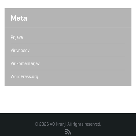
Meta
Prijava
Vir vnosov
Vir komentarjev
WordPress.org
© 2026 AO Kranj. All rights reserved.