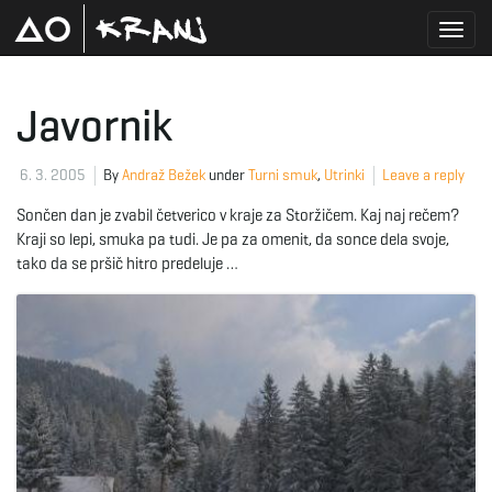
T
Javornik
o
6. 3. 2005
By
Andraž Bežek
under
Turni smuk
,
Utrinki
Leave a reply
Sončen dan je zvabil četverico v kraje za Storžičem. Kaj naj rečem?
Kraji so lepi, smuka pa tudi. Je pa za omenit, da sonce dela svoje,
g
tako da se pršič hitro predeluje …
g
l