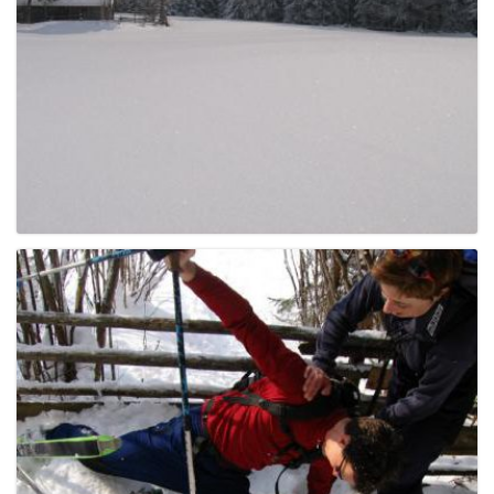
e
n
a
v
i