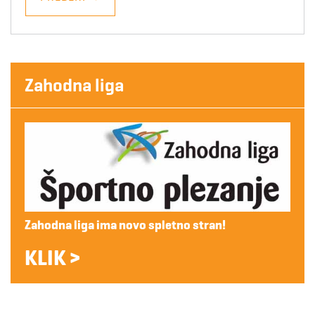
Zahodna liga
Zahodna liga ima novo spletno stran!
KLIK >