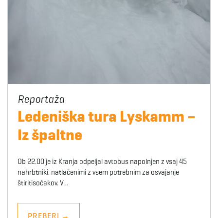
Ledeniška tura Lyskamm –
Iz špaltne
Ob 22.00 je iz Kranja odpeljal avtobus napolnjen z vsaj 45
nahrbtniki, natlačenimi z vsem potrebnim za osvajanje
štiritisočakov. V…
PREBERI
→