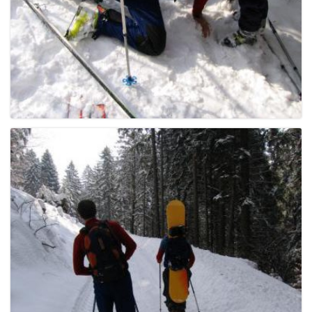
g
a
t
i
o
n