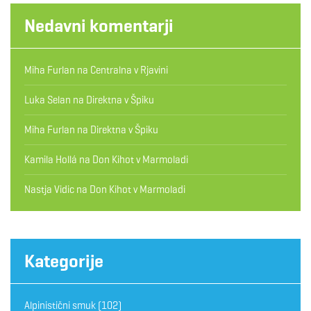
Nedavni komentarji
Miha Furlan
na
Centralna v Rjavini
Luka Selan
na
Direktna v Špiku
Miha Furlan
na
Direktna v Špiku
Kamila Hollá
na
Don Kihot v Marmoladi
Nastja Vidic
na
Don Kihot v Marmoladi
Kategorije
Alpinistični smuk
(102)