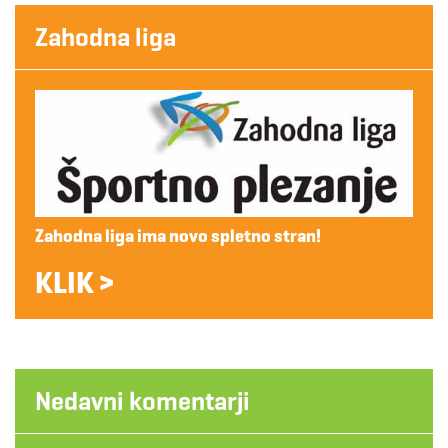
Zahodna liga
Zahodna liga ima novo spletno stran!
KLIK >
Nedavni komentarji