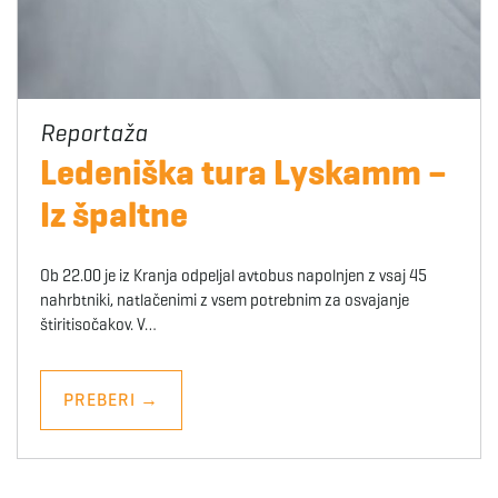
Ledeniška tura Lyskamm –
Iz špaltne
Ob 22.00 je iz Kranja odpeljal avtobus napolnjen z vsaj 45
nahrbtniki, natlačenimi z vsem potrebnim za osvajanje
štiritisočakov. V…
PREBERI
→