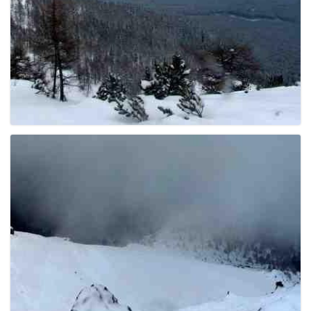
g
a
t
i
o
n