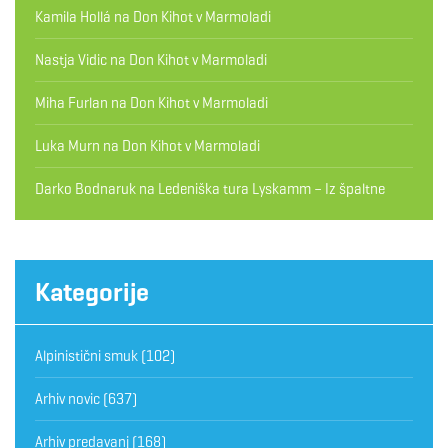
Kamila Hollá
na
Don Kihot v Marmoladi
Nastja Vidic
na
Don Kihot v Marmoladi
Miha Furlan
na
Don Kihot v Marmoladi
Luka Murn
na
Don Kihot v Marmoladi
Darko Bodnaruk
na
Ledeniška tura Lyskamm – Iz špaltne
Kategorije
Alpinistični smuk
(102)
Arhiv novic
(637)
Arhiv predavanj
(168)