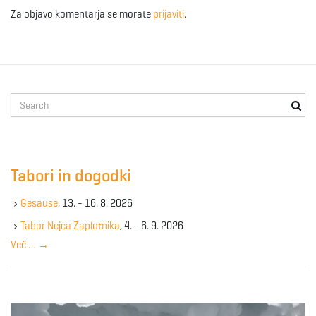
Za objavo komentarja se morate
prijaviti
.
S
e
a
r
c
Tabori in dogodki
h
k
Gesause
, 13. - 16. 8. 2026
e
y
Tabor Nejca Zaplotnika
, 4. - 6. 9. 2026
w
Več …
→
o
r
d