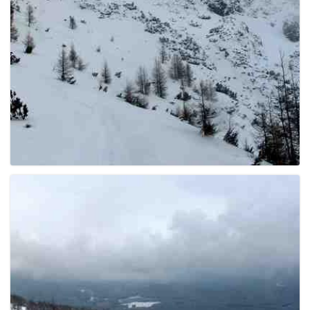
e
n
a
v
i