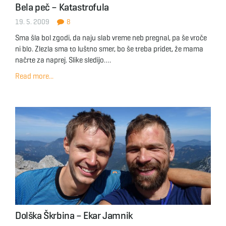
Bela peč – Katastrofula
g
19. 5. 2009
8
Sma šla bol zgodi, da naju slab vreme neb pregnal, pa še vroče
ni blo. Zlezla sma to luštno smer, bo še treba pridet, že mama
a
načrte za naprej. Slike sledijo….
Read more...
t
i
o
Dolška Škrbina – Ekar Jamnik
n