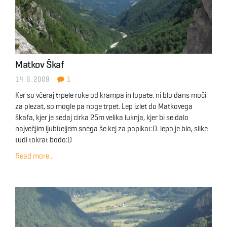
Matkov Škaf
14. 6. 2009
1
Ker so včeraj trpele roke od krampa in lopate, ni blo dans moči
za plezat, so mogle pa noge trpet. Lep izlet do Matkovega
škafa, kjer je sedaj cirka 25m velika luknja, kjer bi se dalo
največjim ljubiteljem snega še kej za popikat:D. lepo je blo, slike
tudi tokrat bodo:D
Read more...