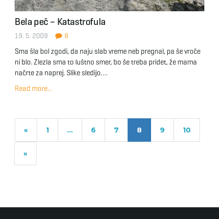
Bela peč – Katastrofula
19. 5. 2009
8
Sma šla bol zgodi, da naju slab vreme neb pregnal, pa še vroče
ni blo. Zlezla sma to luštno smer, bo še treba pridet, že mama
načrte za naprej. Slike sledijo….
Read more...
«
1
…
6
7
8
9
10
»