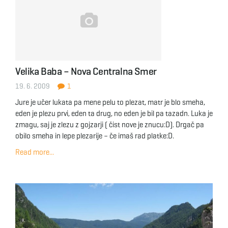
Velika Baba – Nova Centralna Smer
19. 6. 2009
1
Jure je učer lukata pa mene pelu to plezat, matr je blo smeha,
eden je plezu prvi, eden ta drug, no eden je bil pa tazadn. Luka je
zmagu, saj je zlezu z gojzarji ( čist nove je znucu:D). Drgač pa
obilo smeha in lepe plezarije – če imaš rad platke:D.
Read more...