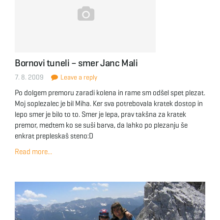
Bornovi tuneli – smer Janc Mali
7. 8. 2009
Leave a reply
Po dolgem premoru zaradi kolena in rame sm odšel spet plezat.
Moj soplezalec je bil Miha. Ker sva potrebovala kratek dostop in
lepo smer je bilo to to. Smer je lepa, prav takšna za kratek
premor, medtem ko se suši barva, da lahko po plezanju še
enkrat prepleskaš steno:D
Read more...