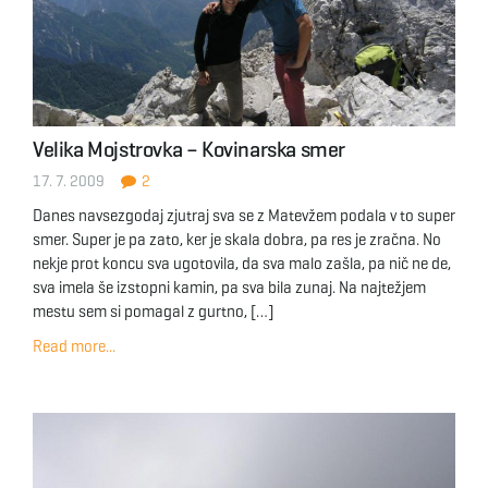
Velika Mojstrovka – Kovinarska smer
17. 7. 2009
2
Danes navsezgodaj zjutraj sva se z Matevžem podala v to super
smer. Super je pa zato, ker je skala dobra, pa res je zračna. No
nekje prot koncu sva ugotovila, da sva malo zašla, pa nič ne de,
sva imela še izstopni kamin, pa sva bila zunaj. Na najtežjem
mestu sem si pomagal z gurtno, […]
Read more...