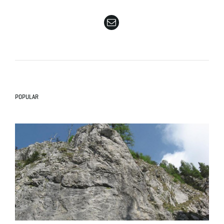
e
n
POPULAR
a
v
i