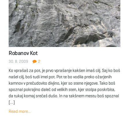
Robanov Kot
30. 8. 2009
2
Ko vprašaš za pot, je prvo vprašanje kakšen imaš cilj. Saj ko boš
našel cilj, boš tudi imel pot. Pot te bo vodila preko ožarjenih
kamnov v prečudovito divjino, kjer so stene njegove. Tako boš
spoznal pokrajino daleč od velikih sten, kjer stolpa poskrbita,
da tukaj komaj srečaš dušo. In na takšnem mestu boš spoznal
[…]
Read more...