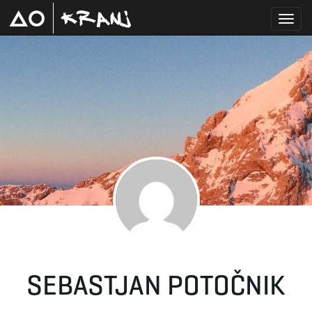
T
o
g
g
SEBASTJAN POTOČNIK
l