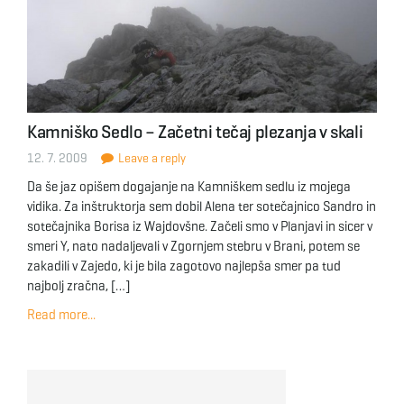
Kamniško Sedlo – Začetni tečaj plezanja v skali
12. 7. 2009
Leave a reply
Da še jaz opišem dogajanje na Kamniškem sedlu iz mojega
vidika. Za inštruktorja sem dobil Alena ter sotečajnico Sandro in
sotečajnika Borisa iz Wajdovšne. Začeli smo v Planjavi in sicer v
smeri Y, nato nadaljevali v Zgornjem stebru v Brani, potem se
zakadili v Zajedo, ki je bila zagotovo najlepša smer pa tud
najbolj zračna, […]
Read more...