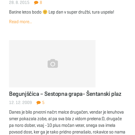
28. 8. 2015
8
Batine letos bodo
Lep dan v super družbi, tura uspela!
Read more...
Begunjščica – Sestopna grapa- Šentanski plaz
12. 12. 2009
5
Danes je bilo prvotni načrt malce drugačen, vendar je lenuhova
smer pokazala zobe, al pa sva bla z vidom prelena:D, drugače
pa noro dober, vsaj -10 plus močan veter, snega sva imela
povsod dost, ker ga je tako pridno prenašalo, rokavice so nama