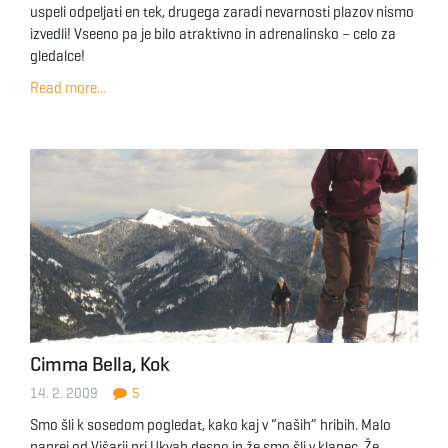
uspeli odpeljati en tek, drugega zaradi nevarnosti plazov nismo
izvedli! Vseeno pa je bilo atraktivno in adrenalinsko – celo za
gledalce!
Read more...
Cimma Bella, Kok
14. 2. 2009
5
Smo šli k sosedom pogledat, kako kaj v “naših” hribih. Malo
naprej od Višarij pri Ukvah desno in že smo šli v klanec. Že