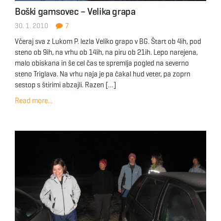
Boški gamsovec – Velika grapa
30. 1. 2010
7
Včeraj sva z Lukom P. lezla Veliko grapo v BG. Štart ob 4ih, pod
steno ob 9ih, na vrhu ob 14ih, na piru ob 21ih. Lepo narejena,
malo obiskana in še cel čas te spremlja pogled na severno
steno Triglava. Na vrhu naja je pa čakal hud veter, pa zoprn
sestop s štirimi abzajli. Razen […]
Read more...