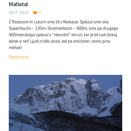
Maltatal
g
28. 2. 2010
7
Z Radotom in Lukom smo šli v Maltatal. Splezal smo dva.
Superfeucht – 135m, Strannerbach – 400m, smo pa drugega
a
400metrskega splezal v “rekordni” eni uri, ker je bil tudi dokaj
lahek a ne!! Ljudi ni bilo dosti, led pa enkraten, ravno prav
mehak!
t
Read more...
i
o
n