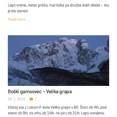
Lepo vreme, meter pršiča, mal folka pa družba dveh deklet – tko
je blo danes!
Read more...
Boški gamsovec – Velika grapa
30. 1. 2010
7
Včeraj sva z Lukom P. lezla Veliko grapo v BG. Štart ob 4ih, pod
steno ob 9ih, na vrhu ob 14ih, na piru ob 21ih. Lepo narejena,