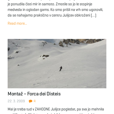
je ponudila čisti mir in samoto. Zmotile so jo le stopinje
medveda in oglodan gams. Ko smo prišli na vrh smo ugotovili,
da se nahajamo praktično v centru Julijcev obkroženi […]
Read more...
Montaž – Forca dei Disteis
22. 3. 2009
4
Mal je treba tud v ZAHODNE Julijce pogledat, pa sva jo mahnila