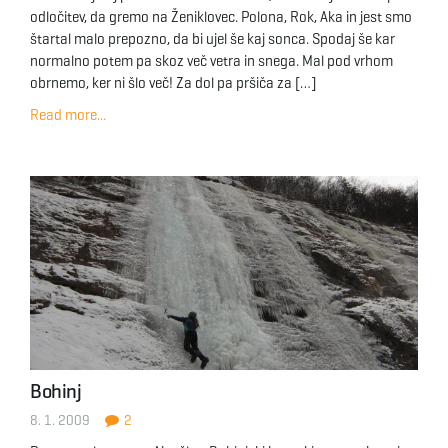
odločitev, da gremo na Ženiklovec. Polona, Rok, Aka in jest smo
štartal malo prepozno, da bi ujel še kaj sonca. Spodaj še kar
normalno potem pa skoz več vetra in snega. Mal pod vrhom
obrnemo, ker ni šlo več! Za dol pa pršiča za […]
Read more...
Bohinj
8. 1. 2009
2