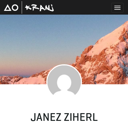
T
o
g
g
JANEZ ZIHERL
l