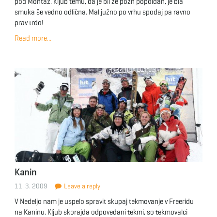
pod Montaž. Kljub temu, da je bil že pozn popoldan, je bla
smuka še vedno odlična. Mal južno po vrhu spodaj pa ravno
prav trdo!
Read more...
Kanin
11. 3. 2009
Leave a reply
V Nedeljo nam je uspelo spravit skupaj tekmovanje v Freeridu
na Kaninu. Kljub skorajda odpovedani tekmi, so tekmovalci