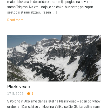
malo obiskana in še cel čas te spremlja pogled na severno
steno Triglava. Na vrhu naja je pa čakal hud veter, pa zoprn
sestop s štirimi abzajli. Razen […]
Read more...
Plazki vršac
17. 5. 2009
1
S Polono in Ako smo danes letel na Plazki vršac – eden od vrhov
grebena Tičaric, ki se priklopi na Veliko špičje. Skrita dolina nam