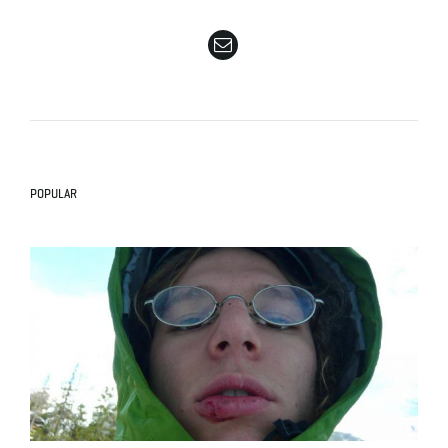
e
n
POPULAR
a
v
i