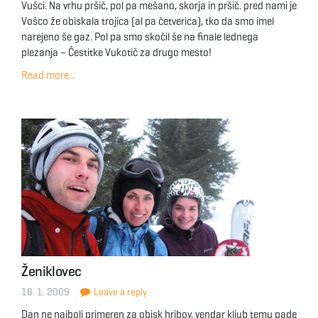
Vušci. Na vrhu pršič, pol pa mešano, skorja in pršič. pred nami je
Vošco že obiskala trojica (al pa četverica), tko da smo imel
narejeno še gaz. Pol pa smo skočil še na finale lednega
plezanja – Čestitke Vukotič za drugo mesto!
Read more...
Ženiklovec
18. 1. 2009
Leave a reply
Dan ne najbolj primeren za obisk hribov, vendar kljub temu pade