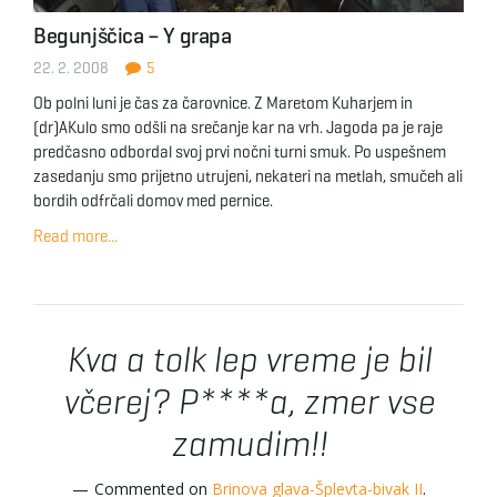
Begunjščica – Y grapa
22. 2. 2008
5
Ob polni luni je čas za čarovnice. Z Maretom Kuharjem in
(dr)AKulo smo odšli na srečanje kar na vrh. Jagoda pa je raje
predčasno odbordal svoj prvi nočni turni smuk. Po uspešnem
zasedanju smo prijetno utrujeni, nekateri na metlah, smučeh ali
bordih odfrčali domov med pernice.
Read more...
Kva a tolk lep vreme je bil
včerej? P****a, zmer vse
zamudim!!
Commented on
Brinova glava-Šplevta-bivak II
.