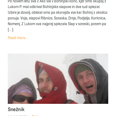
Po novem letu sva z Ako šla v Bohinjski konc, kjer smo skupaj z
Lukom P. mal odkrival Bohinjske slapove in dva tud splezal.
Izbire je dovolj, obletal smo pa skorajda vse kar Bohinj z okolico
ponuja. Voje, slapovi Ribnice, Soteska, Drtje, Podjelje, Koritnica,
Nomenj. Z Lukom sva najprej splezala Slap v soteski, potem pa
[…]
Read more...
Snežnik