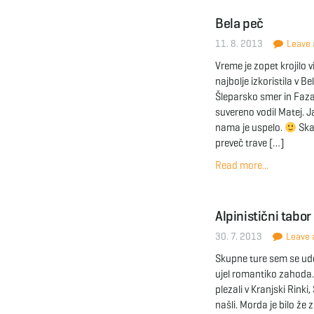
Bela peč
11. 8. 2013
Leave a
Vreme je zopet krojilo 
najbolje izkoristila v B
Šleparsko smer in Faza
suvereno vodil Matej. 
nama je uspelo.
Ska
preveč trave […]
Read more...
Alpinistični tabor
30. 7. 2013
Leave a
Skupne ture sem se udel
ujel romantiko zahoda
plezali v Kranjski Rink
našli. Morda je bilo že