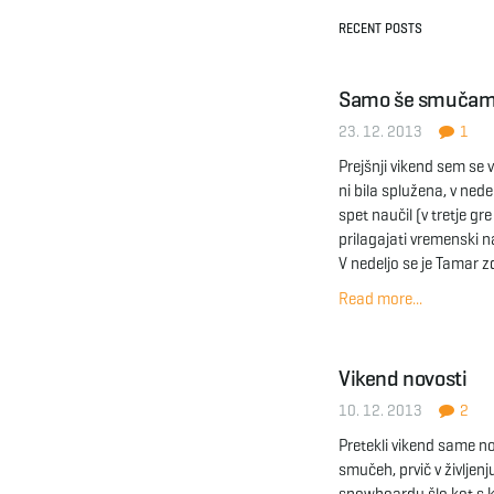
RECENT POSTS
Samo še smuča
23. 12. 2013
1
Prejšnji vikend sem se 
ni bila splužena, v ne
spet naučil (v tretje gr
prilagajati vremenski 
V nedeljo se je Tamar 
Read more...
Vikend novosti
10. 12. 2013
2
Pretekli vikend same no
smučeh, prvič v življenj