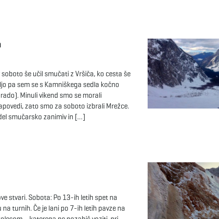
m
v soboto še učil smučati z Vršiča, ko cesta še
deljo pa sem se s Kamniškega sedla kočno
e rado). Minuli vikend smo se morali
napovedi, zato smo za soboto izbrali Mrežce.
zdel smučarsko zanimiv in […]
ve stvari. Sobota: Po 13-ih letih spet na
u na turnih. Če je lani po 7-ih letih pavze na