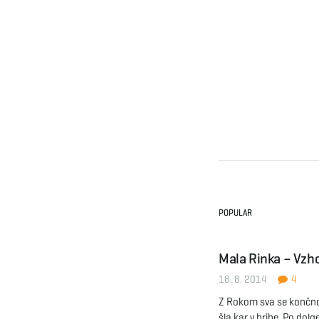
POPULAR
Mala Rinka – Vzh
18. 8. 2014
4
Z Rokom sva se končno 
šla kar v hribe. Po dol