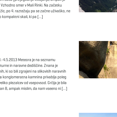
a Vzhodno smer v Mali Rinki. Na začetku
žic, po 4. raztežaju pa se začne uživaško, ne
o kompaktni skali, ki pa […]
.4.-4.5.2013 Meteora je na seznamu
urne in naravne dediščine. Znana je
 ki so bili zgrajeni na slikovitih naravnih
 Ta konglomeratna kamnina privablja poleg
eliko plezalcev od vsepovsod. Grčija je bila
lan B, ampak mislim, da nam vseeno ni […]