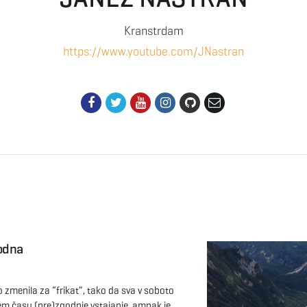
Kranstrdam
https://www.youtube.com/JNastran
odna
zmenila za “frikat”, tako da sva v soboto
gem času (pre)zgodnje vstajanje, ampak je