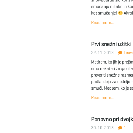
snowboardu šlo kot s k
smučanju ni tako in ko
kot smučanje!
Akrob
Read more...
Prvi snežni užitki
22. 11. 2013
Leave
Medtem, ko jih je prejš
smo nekateri že gazili v
preveriti snežne razmere
padla ideja za nedeljo –
smuči. Medtem, ko je s
Read more...
Ponovno pri dvojk
30. 10. 2013
1