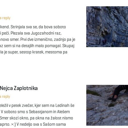
 reply
vikend. Strinjala sva se, da bova soboto
eli peči. Plezala sva Jugozahodni raz,
novo smer. Prvi dve izmenično, zadnjo pa je
Jaz sem si na detajlih malo pomagal. Skupaj
la je super, sestop kratek, mestoma pa
 Nejca Zaplotnika
 reply
ežil v petek zvečer, kjer sem na Ledinah še
. V soboto smo s Sebastjanom in Alešem
i, Smer skozi okno, pa okna na žalost nismo
 zaprto. >:) V nedeljo sva s Sašom sama