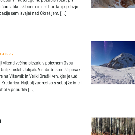
olesom – katerega ne pozabiš voziti, pri
nčno lahko sklenem misel: bordanje je lažje
acije sem izvajal nad Okrešljem, […]
 a reply
nji vikend večina plezala v poletnem Ospu
 bolj zimskih Julijcih. V soboto smo šli pešaki
 na Viševnik in Veliki Draški vrh, kjer je tudi
 Kredarica. Najbolj zagreti so s seboj že imeli
obota ponudila […]
i