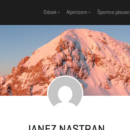
Odsek
Alpinizem
Športno plezan
JANEZ NASTRAN