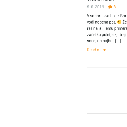
9. 6. 2014
3
V soboto sva bila z Bor
vodi nobena pot.
Že 
res na izi. Temu primere
začetku poletja zjutraj 
sneg, ob najbolj […]
Read more...