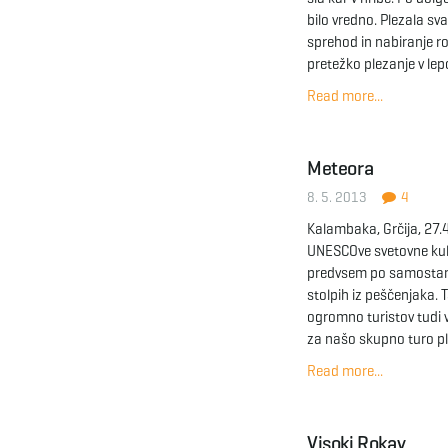
bilo vredno. Plezala sv
sprehod in nabiranje ro
pretežko plezanje v lep
Read more...
Meteora
8. 5. 2013
4
Kalambaka, Grčija, 27
UNESCOve svetovne kult
predvsem po samostanih,
stolpih iz peščenjaka.
ogromno turistov tudi v
za našo skupno turo p
Read more...
Visoki Rokav