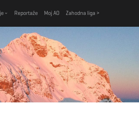
je
Reportaže
Moj AO
Zahodna liga >