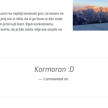
utom na najvišji slovenski gori, na katero ne
prej sva si rekla, da si ga bova ta dan vzela
n je bil tudi štart. Kljub konkretnemu
recimo, da je bilo sveže, višje sva stopila na
Kormoran :D
Commented on
.