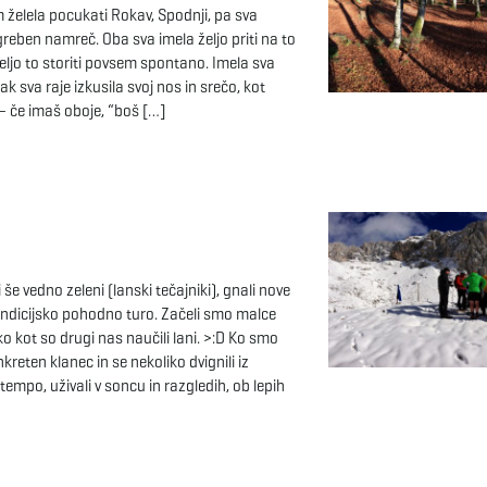
 želela pocukati Rokav, Spodnji, pa sva
eben namreč. Oba sva imela željo priti na to
eljo to storiti povsem spontano. Imela sva
ak sva raje izkusila svoj nos in srečo, kot
– če imaš oboje, “boš […]
še vedno zeleni (lanski tečajniki), gnali nove
ndicijsko pohodno turo. Začeli smo malce
 kot so drugi nas naučili lani. >:D Ko smo
nkreten klanec in se nekoliko dvignili iz
empo, uživali v soncu in razgledih, ob lepih