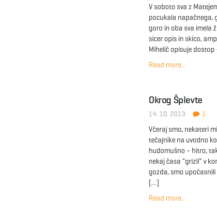
V soboto sva z Matejem
pocukala napačnega, gr
goro in oba sva imela ž
sicer opis in skico, amp
Mihelič opisuje dostop 
Read more...
Okrog Šplevte
14. 10. 2013
1
Včeraj smo, nekateri mi 
tečajnike na uvodno ko
hudomušno – hitro, tako
nekaj časa “grizli” v ko
gozda, smo upočasnili t
[…]
Read more...