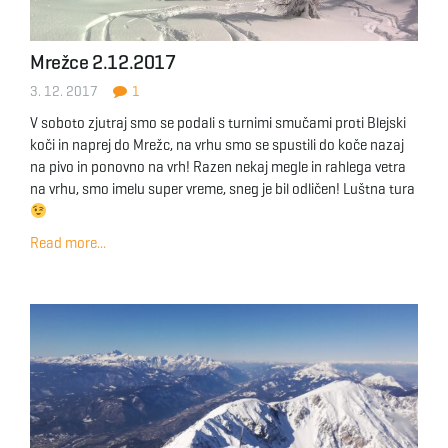
g
Mrežce 2.12.2017
3. 12. 2017
1
a
V soboto zjutraj smo se podali s turnimi smučami proti Blejski
koči in naprej do Mrežc, na vrhu smo se spustili do koče nazaj
na pivo in ponovno na vrh! Razen nekaj megle in rahlega vetra
t
na vrhu, smo imelu super vreme, sneg je bil odličen! Luštna tura
Read more...
i
o
n