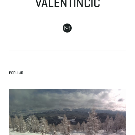
VALENTINČIČ
e
n
a
POPULAR
v
i