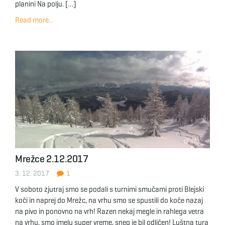
planini Na polju. […]
Read more...
Mrežce 2.12.2017
3. 12. 2017
1
V soboto zjutraj smo se podali s turnimi smučami proti Blejski
koči in naprej do Mrežc, na vrhu smo se spustili do koče nazaj
na pivo in ponovno na vrh! Razen nekaj megle in rahlega vetra
na vrhu, smo imelu super vreme, sneg je bil odličen! Luštna tura