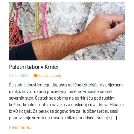
Poletni tabor v Krnici
17. 8. 2021
Leave a reply
Še zadnji dnevi letnega dopusta odlično izkoriščeni v prijetnem
okolju, novi družbi in preživljanju poletne vročine v smereh
severnih sten. Četrtek se dobimo na parkirišču pod ruskim
križem, kmalu si dobim navezo za naslednja dva dneva Mihaela
iz AO Kozjak. Za petek se dogovoriva za Hudičev steber, sledi
postavljanje šotora na travniku blizu parkirišča. Bujenje […]
Read more...