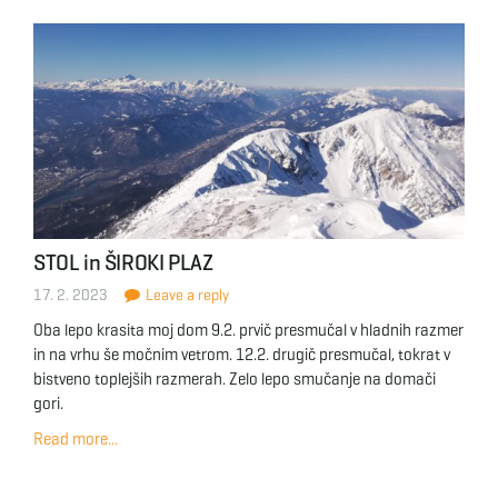
STOL in ŠIROKI PLAZ
17. 2. 2023
Leave a reply
Oba lepo krasita moj dom 9.2. prvič presmučal v hladnih razmer
in na vrhu še močnim vetrom. 12.2. drugič presmučal, tokrat v
bistveno toplejših razmerah. Zelo lepo smučanje na domači
gori.
Read more...