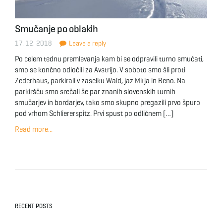
Smučanje po oblakih
17. 12. 2018
Leave a reply
Po celem tednu premlevanja kam bi se odpravili turno smučati,
smo se končno odločili za Avstrijo. V soboto smo šli proti
Zederhaus, parkirali v zaselku Wald, jaz Mitja in Beno. Na
parkiršču smo srečali še par znanih slovenskih turnih
smučarjev in bordarjev, tako smo skupno pregazili prvo špuro
pod vrhom Schliererspitz. Prvi spust po odličnem […]
Read more...
RECENT POSTS