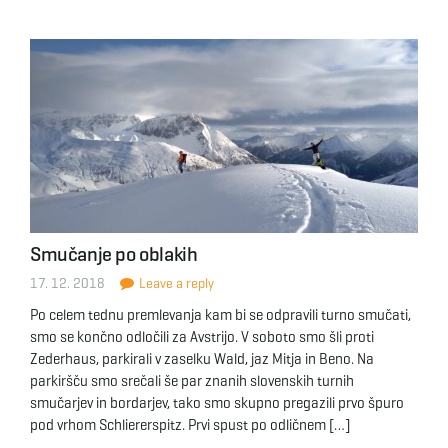
Smučanje po oblakih
17. 12. 2018
Leave a reply
Po celem tednu premlevanja kam bi se odpravili turno smučati,
smo se končno odločili za Avstrijo. V soboto smo šli proti
Zederhaus, parkirali v zaselku Wald, jaz Mitja in Beno. Na
parkiršču smo srečali še par znanih slovenskih turnih
smučarjev in bordarjev, tako smo skupno pregazili prvo špuro
pod vrhom Schliererspitz. Prvi spust po odličnem […]