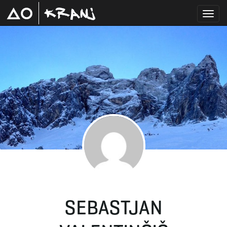
T
o
g
g
SEBASTJAN
l