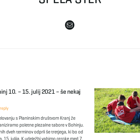
inj 10. – 15. julij 2021 – še nekaj
reply
delovanju s Planinskim društvom Kranj že
aniziramo poletne plezalne tabore v Bohinju.
ih dveh terminov odprli še tretjega, ki bo od
a, 15. julija. K udeležbi vabimo otroke med 7.