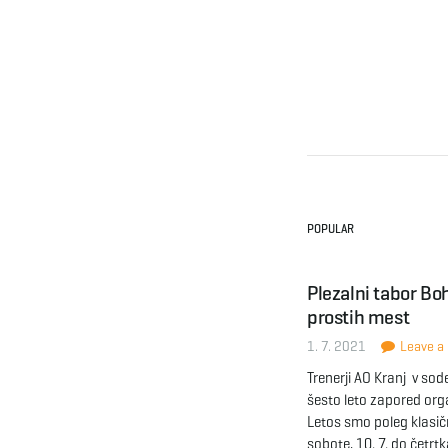
POPULAR
Plezalni tabor Boh
prostih mest
1. 7. 2021
Leave a 
Trenerji AO Kranj v so
šesto leto zapored org
Letos smo poleg klasičn
sobote, 10. 7. do četrtk