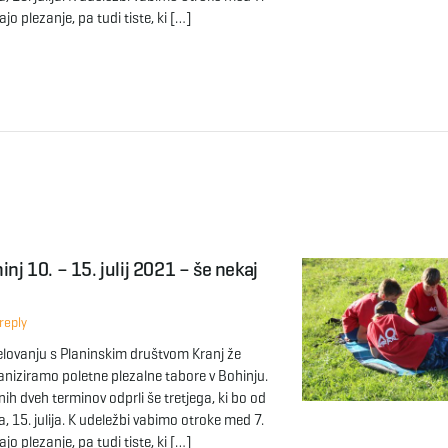
rajo plezanje, pa tudi tiste, ki […]
inj 10. – 15. julij 2021 – še nekaj
reply
delovanju s Planinskim društvom Kranj že
aniziramo poletne plezalne tabore v Bohinju.
ih dveh terminov odprli še tretjega, ki bo od
a, 15. julija. K udeležbi vabimo otroke med 7.
rajo plezanje, pa tudi tiste, ki […]