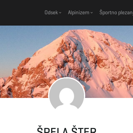
Odsek
Alpinizem
Športno plezan
ŠPELA ŠTER