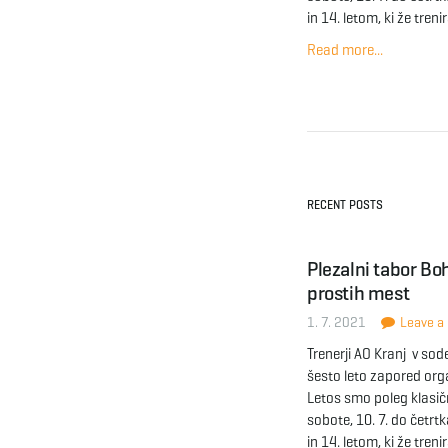
in 14. letom, ki že treni
Read more...
RECENT POSTS
Plezalni tabor Boh
prostih mest
1. 7. 2021
Leave a 
Trenerji AO Kranj v so
šesto leto zapored org
Letos smo poleg klasičn
sobote, 10. 7. do četrtk
in 14. letom, ki že treni