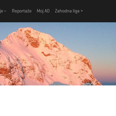
je
Reportaže
Moj AO
Zahodna liga >