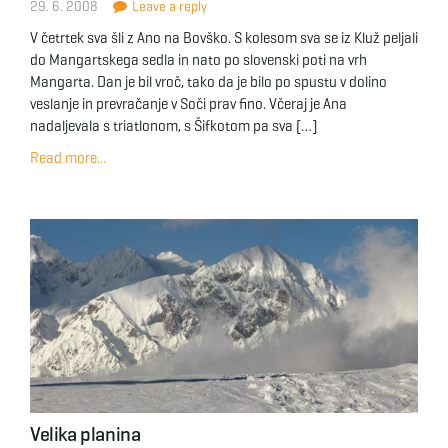
29. 6. 2008
Leave a reply
g
V četrtek sva šli z Ano na Bovško. S kolesom sva se iz Kluž peljali
do Mangartskega sedla in nato po slovenski poti na vrh
Mangarta. Dan je bil vroč, tako da je bilo po spustu v dolino
a
veslanje in prevračanje v Soči prav fino. Včeraj je Ana
nadaljevala s triatlonom, s Šifkotom pa sva […]
Read more...
t
i
o
Velika planina
n