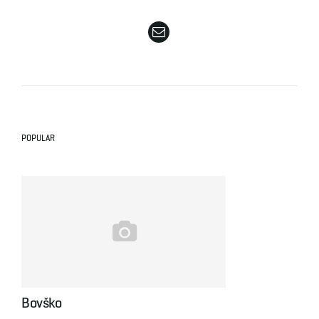
e
n
POPULAR
a
v
i
Bovško