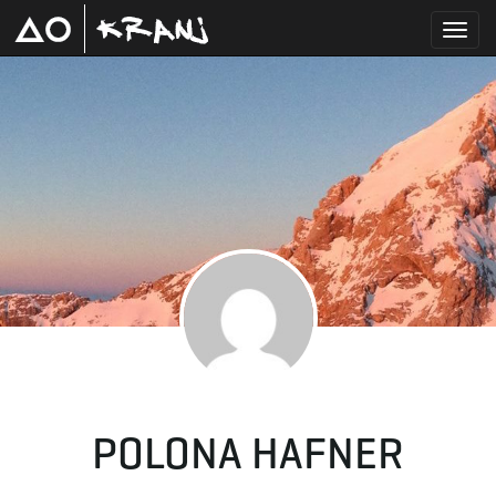
T
o
g
g
POLONA HAFNER
l