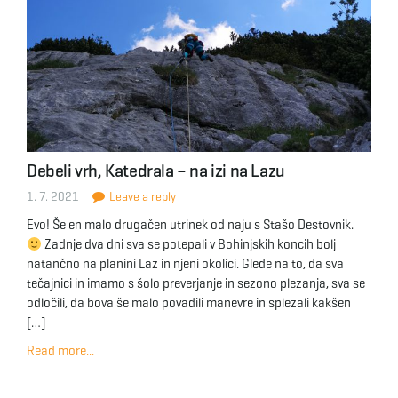
Debeli vrh, Katedrala – na izi na Lazu
1. 7. 2021
Leave a reply
Evo! Še en malo drugačen utrinek od naju s Stašo Destovnik.
Zadnje dva dni sva se potepali v Bohinjskih koncih bolj
natančno na planini Laz in njeni okolici. Glede na to, da sva
tečajnici in imamo s šolo preverjanje in sezono plezanja, sva se
odločili, da bova še malo povadili manevre in splezali kakšen
[…]
Read more...