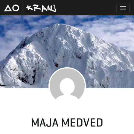
T
o
g
g
MAJA MEDVED
l