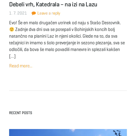
Debeli vrh, Katedrala – na izi na Lazu
g
1. 7. 2021
Leave a reply
Evo! Še en malo drugačen utrinek od naju s Stašo Destovnik.
Zadnje dva dni sva se potepali v Bohinjskih koncih bolj
a
natančno na planini Laz in njeni okolici. Glede na to, da sva
tečajnici in imamo s šolo preverjanje in sezono plezanja, sva se
odločili, da bova še malo povadili manevre in splezali kakšen
[…]
t
Read more...
i
o
RECENT POSTS
n