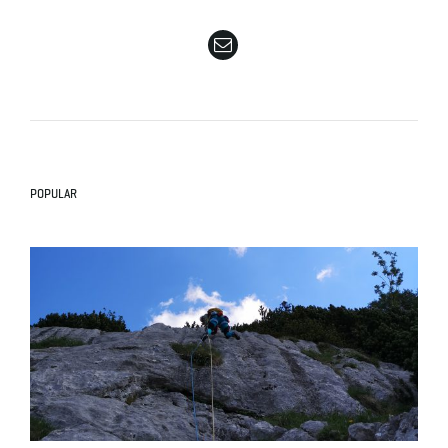
e
n
POPULAR
a
v
i