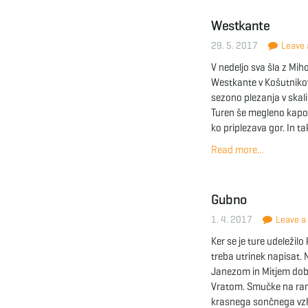
Westkante
29. 5. 2017
Leave a
V nedeljo sva šla z Mi
Westkante v Košutnikov
sezono plezanja v skali
Turen še megleno kapo,
ko priplezava gor. In ta
Read more...
Gubno
1. 4. 2017
Leave a 
Ker se je ture udeležilo
treba utrinek napisat.
Janezom in Mitjem dobili
Vratom. Smučke na rame
krasnega sončnega vzho