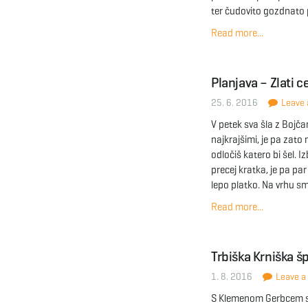
ter čudovito gozdnato p
Read more...
Planjava – Zlati c
25. 6. 2016
Leave a
V petek sva šla z Bojč
najkrajšimi, je pa zato 
odločiš katero bi šel. I
precej kratka, je pa par
lepo platko. Na vrhu sm
Read more...
Trbiška Krniška š
1. 8. 2016
Leave a 
S Klemenom Gerbcem so