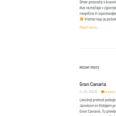
Smer postreže s krasni
dva raztežaja v zgornje
navpična in izpostavljen
Vreme naju je počak
Read more...
RECENT POSTS
Gran Canaria
4. 10. 2018
Leave a
Letošnji prehod poletj
Janvitom in Robijem pre
Gran Canaria. Tu prevl