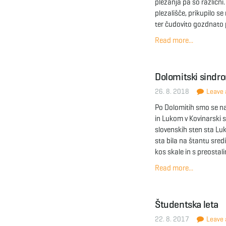
plezanja pa so različn
plezališče, prikupilo s
ter čudovito gozdnato p
Read more...
Dolomitski sindro
26. 8. 2018
Leave a
Po Dolomitih smo se na
in Lukom v Kovinarski s
slovenskih sten sta Luk
sta bila na štantu sredi
kos skale in s preosta
Read more...
Študentska leta
22. 8. 2017
Leave a