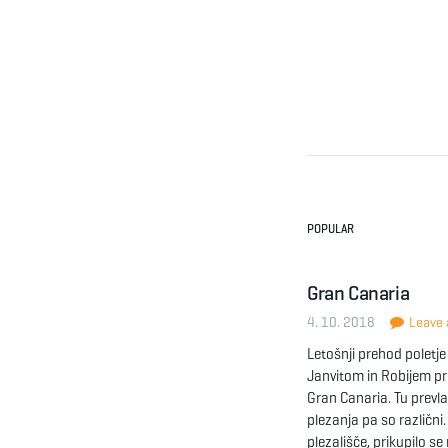
POPULAR
Gran Canaria
4. 10. 2018
Leave a
Letošnji prehod poletj
Janvitom in Robijem pre
Gran Canaria. Tu prevl
plezanja pa so različn
plezališče, prikupilo s