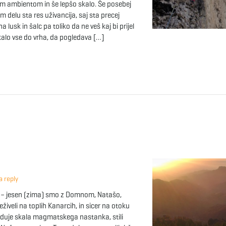
m ambientom in še lepšo skalo. Še posebej
m delu sta res uživancija, saj sta precej
a lusk in šalc pa toliko da ne veš kaj bi prijel
alo vse do vrha, da pogledava […]
 reply
e – jesen (zima) smo z Domnom, Natašo,
živeli na toplih Kanarcih, in sicer na otoku
aduje skala magmatskega nastanka, stili