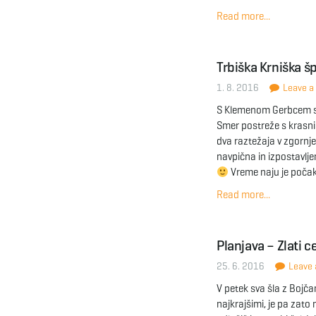
Read more...
Trbiška Krniška š
1. 8. 2016
Leave a 
S Klemenom Gerbcem so
Smer postreže s krasni
dva raztežaja v zgornje
navpična in izpostavljen
Vreme naju je počak
Read more...
Planjava – Zlati c
25. 6. 2016
Leave a
V petek sva šla z Bojč
najkrajšimi, je pa zato 