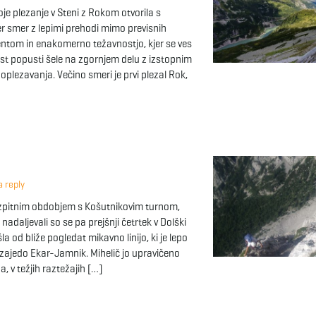
je plezanje v Steni z Rokom otvorila s
r smer z lepimi prehodi mimo previsnih
entom in enakomerno težavnostjo, kjer se ves
ost popusti šele na zgornjem delu z izstopnim
plezavanja. Večino smeri je prvi plezal Rok,
 reply
izpitnim obdobjem s Košutnikovim turnom,
adaljevali so se pa prejšnji četrtek v Dolški
šla od bliže pogledat mikavno linijo, ki je lepo
 zajedo Ekar-Jamnik. Mihelič jo upravičeno
pa, v težjih raztežajih […]