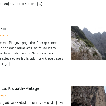
okrajino. Je bilo tudi eno […]
ekin
 reply
am mal Planjavo pogledat. Dostop ni med
nabor smeri toliko večji . Se že kar težko
zbrala sva, obema nov, Zlati cekin. Smer je
 raztežajev res lepih. Sploh prvi, ki postreže z
eri […]
pica, Krobath-Metzger
reply
glašava z vzdevkom smeri, »Miss Julijcev«.