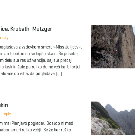
pica, Krobath-Metzger
reply
glašava z vzdevkom smeri, »Miss Julijcev«.
m ambientom in še lepšo skalo. Še posebej
m delu sta res uživancija, saj sta precej
a lusk in šalc pa toliko da ne veš kaj bi prijel
alo vse do vrha, da pogledava […]
ekin
 reply
am mal Planjavo pogledat. Dostop ni med
nabor smeri toliko večji . Se že kar težko