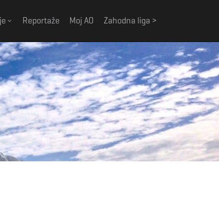
je
Reportaže
Moj AO
Zahodna liga >