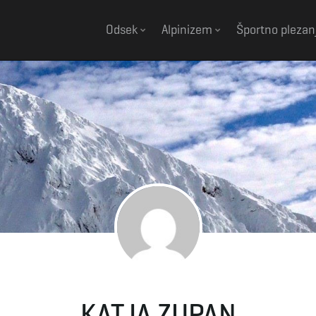
Odsek
Alpinizem
Športno plezan
KATJA ZUPAN