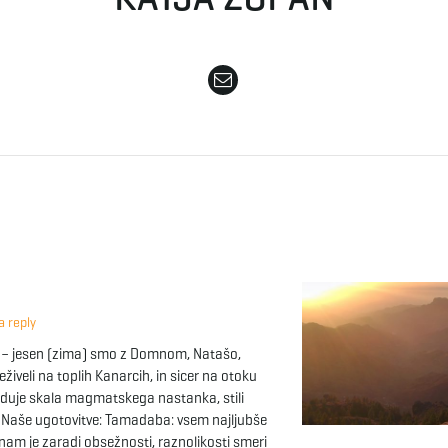
 reply
e – jesen (zima) smo z Domnom, Natašo,
živeli na toplih Kanarcih, in sicer na otoku
aduje skala magmatskega nastanka, stili
i. Naše ugotovitve: Tamadaba: vsem najljubše
e nam je zaradi obsežnosti, raznolikosti smeri