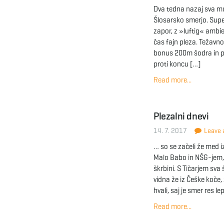
Dva tedna nazaj sva mo
Šlosarsko smerjo. Supe
zapor, z »luftig« ambi
čas fajn pleza. Težavn
bonus 200m šodra in po
proti koncu […]
Read more...
Plezalni dnevi
14. 7. 2017
Leave a
… so se začeli že med 
Malo Babo in NŠG-jem, n
škrbini. S Tičarjem sva 
vidna že iz Češke koče,
hvali, saj je smer res le
Read more...