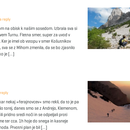
 reply
hom na obisk k našim sosedom. Izbrala sva si
em Turnu. Fletna smer, super za uvod v
. Ker je imel ob vstopu v smer Košutnikov
 sva se z Mihom zmenila, da se bo zjasnilo
ko je […]
reply
 kar nekaj »ferajnovcev« smo rekli, da to je pa
 No torej, danes smo se z Andrejo, Klemenom,
 pridno sredi noči in se odpeljali proti
 ter cca. 1h hoje do snega in kasneje
da. Prvotni plan je bil […]