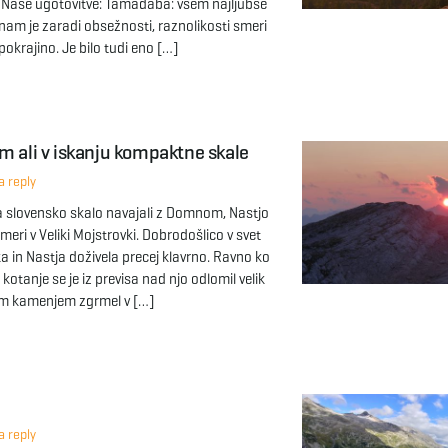
i. Naše ugotovitve: Tamadaba: vsem najljubše
e nam je zaradi obsežnosti, raznolikosti smeri
okrajino. Je bilo tudi eno […]
m ali v iskanju kompaktne skale
 reply
 slovensko skalo navajali z Domnom, Nastjo
meri v Veliki Mojstrovki. Dobrodošlico v svet
a in Nastja doživela precej klavrno. Ravno ko
 kotanje se je iz previsa nad njo odlomil velik
lim kamenjem zgrmel v […]
 reply