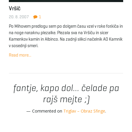
Vršič
20. 8. 2007
1
Po Mihovem predlogu sem po dolgem času vzel v roke fotkiča in
na noge nataknu plezalke. Plezala sva na Vršiču in sicer
Kamenkov kamin in Albinco. Na zadnji slikci načelnik AO Kamnik
v sosednji smeri.
Read more...
fantje, kapo dol... čelade pa
rajš mejte ;)
Commented on
Triglav – Obraz Sfinge
.