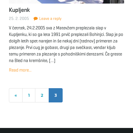
Kupljenk
25. 2. 2005
Leave a reply
V četrtek, 24.2.2005 sva z Matevžem preplezala slap v
Kupljenku, ki so ga leta 1991 prvič preplezali Bohinjci. Slap je po
dolgih letih spet narejen in še nekaj dni (tednov) primeren za
plezanje. Prvi cug je gobast, drugi pa svečkast, vendar kljub
temu primeren za plezanje s pohodniškimi derezami. Če greste
na Bled na kremšnite, […]
Read more...
«
1
2
3