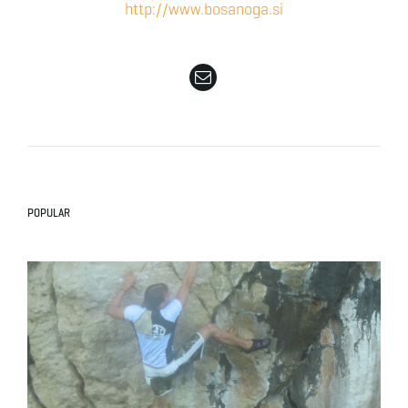
http://www.bosanoga.si
e
n
a
POPULAR
v
i