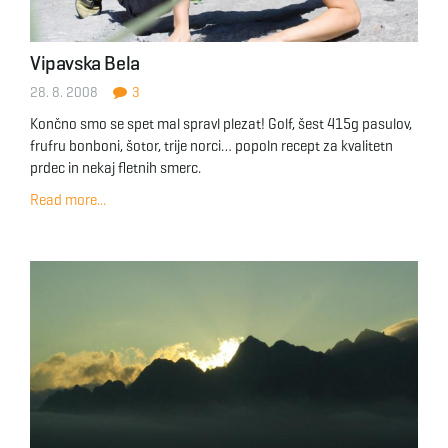
Vipavska Bela
28. 8. 2008
3
Končno smo se spet mal spravl plezat! Golf, šest 415g pasulov,
frufru bonboni, šotor, trije norci… popoln recept za kvalitetn
prdec in nekaj fletnih smerc.
Read more...