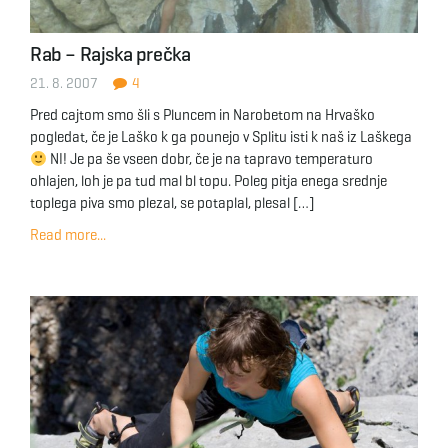
g
Rab – Rajska prečka
21. 8. 2007
4
a
Pred cajtom smo šli s Pluncem in Narobetom na Hrvaško
pogledat, če je Laško k ga pounejo v Splitu isti k naš iz Laškega
NI! Je pa še vseen dobr, če je na tapravo temperaturo
ohlajen, loh je pa tud mal bl topu. Poleg pitja enega srednje
t
toplega piva smo plezal, se potaplal, plesal […]
Read more...
i
o
n