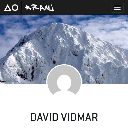
T
o
g
g
DAVID VIDMAR
l