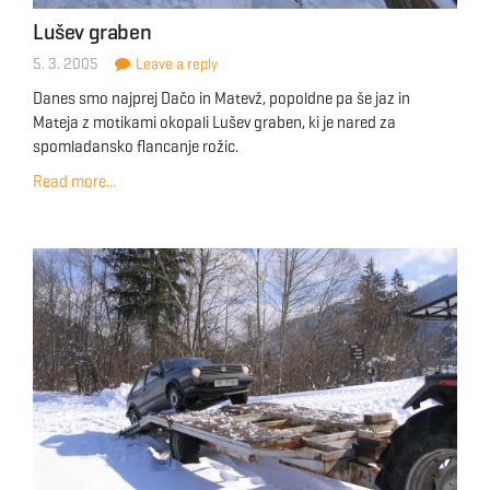
Lušev graben
5. 3. 2005
Leave a reply
Danes smo najprej Dačo in Matevž, popoldne pa še jaz in
Mateja z motikami okopali Lušev graben, ki je nared za
spomladansko flancanje rožic.
Read more...