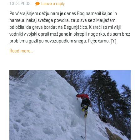
13. 3. 2005
Leave a reply
Po včerajšnjem dežju nam je danes Bog namenil šajbo in
nametal nekaj svežega powdra, zato sva se z Matjažem
odločila, da greva bordat na Begunjščico. K sreči so mi višji
vodniki v vojski oprali možgane in okrepili noge tko, da sem brez
problema gazil po novozapadlem snegu. Pejte turno. (Y)
Read more...