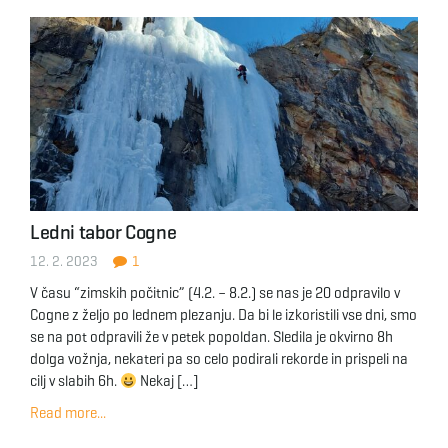
Ledni tabor Cogne
12. 2. 2023
1
V času “zimskih počitnic” (4.2. – 8.2.) se nas je 20 odpravilo v
Cogne z željo po lednem plezanju. Da bi le izkoristili vse dni, smo
se na pot odpravili že v petek popoldan. Sledila je okvirno 8h
dolga vožnja, nekateri pa so celo podirali rekorde in prispeli na
cilj v slabih 6h.
Nekaj […]
Read more...