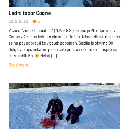
Ledni tabor Cogne
12. 2. 2023
1
V času “zimskih počitnic” (4.2. – 8.2.) se nas je 20 odpravilo v
Cogne z željo po lednem plezanju. Da bi le izkoristili vse dni, smo
se na pot odpravili že v petek popoldan. Sledila je okvirno 8h
dolga vožnja, nekateri pa so celo podirali rekorde in prispeli na
cilj v slabih 6h.
Nekaj […]
Read more...