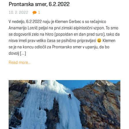
Prontarska smer, 6.2.2022
g
10. 2. 2022
1
V nedeljo, 6.2.2022 naju je Klemen Gerbec s so tečajnico
Anamarijo Lotrič peljal na prvi zimski alpinistični vzpon. To smo
a
se dogovorili zelo na hitro (popoldan en dan pred turo), tako da
nisva imeli prav veliko časa se psihično pripravljati
Klemen
se je na koncu odločil za Prontarsko smer v upanju, da bo
dovolj […]
t
Read more...
i
o
n