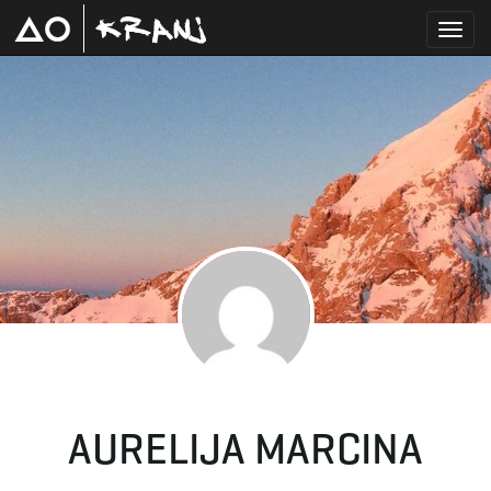
T
o
g
g
AURELIJA MARCINA
l