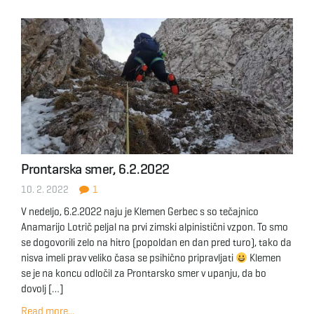
Prontarska smer, 6.2.2022
10. 2. 2022
1
V nedeljo, 6.2.2022 naju je Klemen Gerbec s so tečajnico
Anamarijo Lotrič peljal na prvi zimski alpinistični vzpon. To smo
se dogovorili zelo na hitro (popoldan en dan pred turo), tako da
nisva imeli prav veliko časa se psihično pripravljati
Klemen
se je na koncu odločil za Prontarsko smer v upanju, da bo
dovolj […]
Read more...