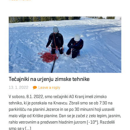
Tečajniki na urjenju zimske tehnike
13. 1. 2022
Leave a reply
V soboto, 8.1. 2022, smo tečajniki AO Kranj imeli zimsko
tehniko, ki je potekala na Krvavcu. Zbrali smo se ob 7:30 na
parkirišču na planini Jezerce in se po 30 minutni hoji ustavili
malo višje od Kriške planine. Dan se je začel z zelo lepim, jasnim,
rahlo vetrovnim a predvsem hladnim jutrom (-10°). Razdelili
smo se v […]