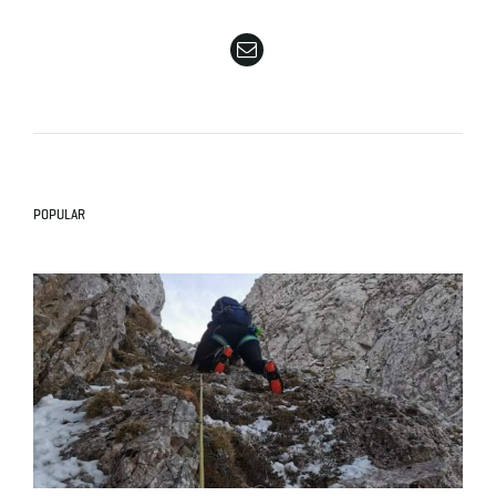
e
n
POPULAR
a
v
i