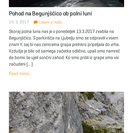
Pohod na Begunjščico ob polni luni
14. 3. 2017
Leave a reply
Skoraj polna luna nas je v ponedeljek 13.3.2017 zvabila na
Begunjščico. S parkirišča na Ljubelju smo se odpravili v vsem
znani Y, saj bi nas centralna grapa prehitro pripeljala do vrha.
Vzdušje je bilo od samega začetka odlično, upali smo namreč
da bomo še ujeli sončni zahod. Ko smo prišli iz grape smo vsi
začudeni […]
Read more...