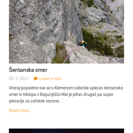
Šentanska smer
20. 5. 2017
Leave a reply
Včeraj popoldne sva se s Klemenom odločila splezat šentansko
smer in kiklopa v Begunjščici Mal je pihal, drugač pa super
plezarija za začetek sezone. .
Read more...