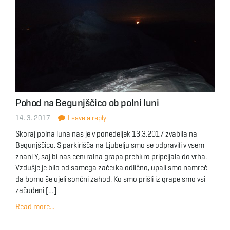
Pohod na Begunjščico ob polni luni
14. 3. 2017
Leave a reply
Skoraj polna luna nas je v ponedeljek 13.3.2017 zvabila na
Begunjščico. S parkirišča na Ljubelju smo se odpravili v vsem
znani Y, saj bi nas centralna grapa prehitro pripeljala do vrha.
Vzdušje je bilo od samega začetka odlično, upali smo namreč
da bomo še ujeli sončni zahod. Ko smo prišli iz grape smo vsi
začudeni […]
Read more...