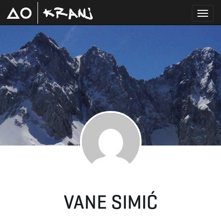
T
o
g
g
VANE SIMIĆ
l