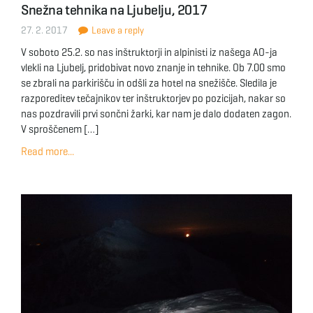
Snežna tehnika na Ljubelju, 2017
g
27. 2. 2017
Leave a reply
V soboto 25.2. so nas inštruktorji in alpinisti iz našega AO-ja
vlekli na Ljubelj, pridobivat novo znanje in tehnike. Ob 7.00 smo
a
se zbrali na parkirišču in odšli za hotel na snežišče. Sledila je
razporeditev tečajnikov ter inštruktorjev po pozicijah, nakar so
nas pozdravili prvi sončni žarki, kar nam je dalo dodaten zagon.
V sproščenem […]
t
Read more...
i
o
n