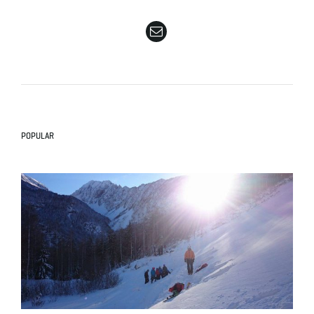
e
n
POPULAR
a
v
i