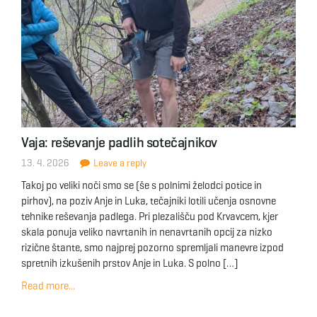
Vaja: reševanje padlih sotečajnikov
13. 4. 2026
Leave a reply
Takoj po veliki noči smo se (še s polnimi želodci potice in
pirhov), na poziv Anje in Luka, tečajniki lotili učenja osnovne
tehnike reševanja padlega. Pri plezališču pod Krvavcem, kjer
skala ponuja veliko navrtanih in nenavrtanih opcij za nizko
rizične štante, smo najprej pozorno spremljali manevre izpod
spretnih izkušenih prstov Anje in Luka. S polno […]
Read more...