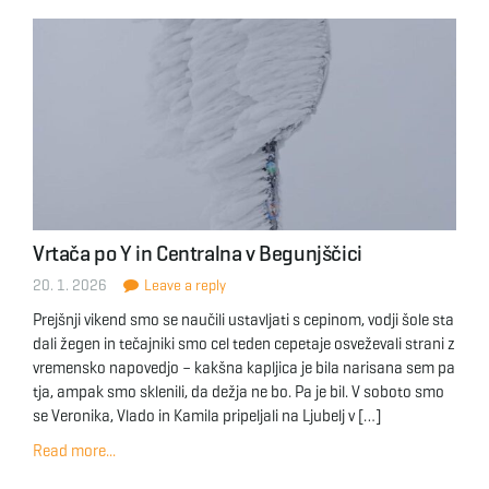
Vrtača po Y in Centralna v Begunjščici
20. 1. 2026
Leave a reply
Prejšnji vikend smo se naučili ustavljati s cepinom, vodji šole sta
dali žegen in tečajniki smo cel teden cepetaje osveževali strani z
vremensko napovedjo – kakšna kapljica je bila narisana sem pa
tja, ampak smo sklenili, da dežja ne bo. Pa je bil. V soboto smo
se Veronika, Vlado in Kamila pripeljali na Ljubelj v […]
Read more...