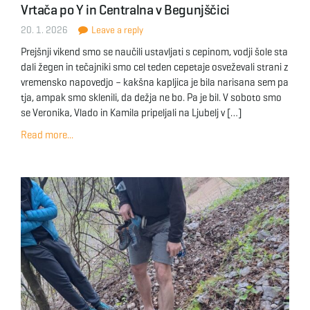
Vrtača po Y in Centralna v Begunjščici
g
20. 1. 2026
Leave a reply
Prejšnji vikend smo se naučili ustavljati s cepinom, vodji šole sta
dali žegen in tečajniki smo cel teden cepetaje osveževali strani z
a
vremensko napovedjo – kakšna kapljica je bila narisana sem pa
tja, ampak smo sklenili, da dežja ne bo. Pa je bil. V soboto smo
se Veronika, Vlado in Kamila pripeljali na Ljubelj v […]
t
Read more...
i
o
n