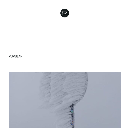
e
n
POPULAR
a
v
i