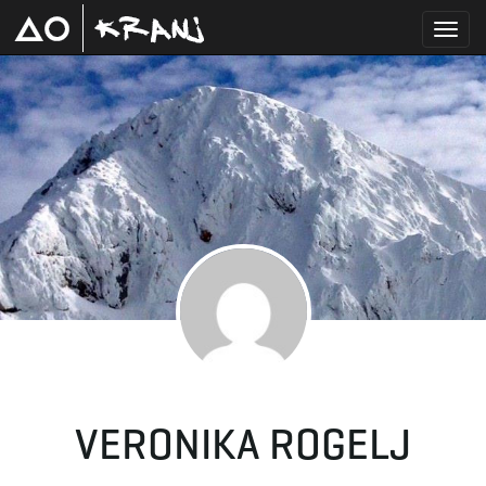
T
o
g
g
VERONIKA ROGELJ
l