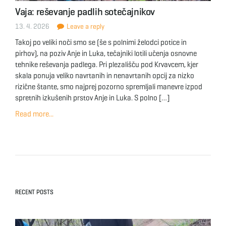
Vaja: reševanje padlih sotečajnikov
13. 4. 2026
Leave a reply
Takoj po veliki noči smo se (še s polnimi želodci potice in
pirhov), na poziv Anje in Luka, tečajniki lotili učenja osnovne
tehnike reševanja padlega. Pri plezališču pod Krvavcem, kjer
skala ponuja veliko navrtanih in nenavrtanih opcij za nizko
rizične štante, smo najprej pozorno spremljali manevre izpod
spretnih izkušenih prstov Anje in Luka. S polno […]
Read more...
RECENT POSTS