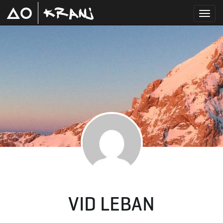
T
o
g
g
VID LEBAN
l