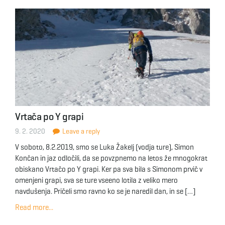
Vrtača po Y grapi
9. 2. 2020
Leave a reply
V soboto, 8.2.2019, smo se Luka Žakelj (vodja ture), Simon
Končan in jaz odločili, da se povzpnemo na letos že mnogokrat
obiskano Vrtačo po Y grapi. Ker pa sva bila s Simonom prvič v
omenjeni grapi, sva se ture vseeno lotila z veliko mero
navdušenja. Pričeli smo ravno ko se je naredil dan, in se […]
Read more...