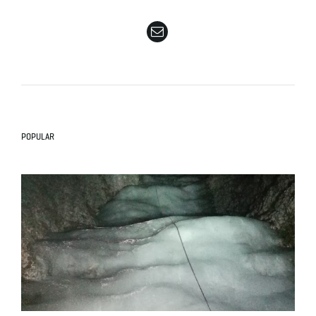
e
n
POPULAR
a
v
i