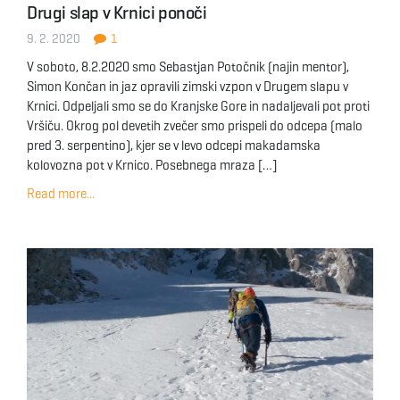
Drugi slap v Krnici ponoči
g
9. 2. 2020
1
V soboto, 8.2.2020 smo Sebastjan Potočnik (najin mentor),
Simon Končan in jaz opravili zimski vzpon v Drugem slapu v
a
Krnici. Odpeljali smo se do Kranjske Gore in nadaljevali pot proti
Vršiču. Okrog pol devetih zvečer smo prispeli do odcepa (malo
pred 3. serpentino), kjer se v levo odcepi makadamska
kolovozna pot v Krnico. Posebnega mraza […]
t
Read more...
i
o
n