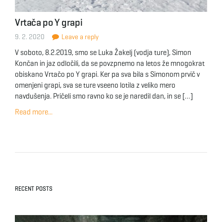
Vrtača po Y grapi
9. 2. 2020
Leave a reply
V soboto, 8.2.2019, smo se Luka Žakelj (vodja ture), Simon
Končan in jaz odločili, da se povzpnemo na letos že mnogokrat
obiskano Vrtačo po Y grapi. Ker pa sva bila s Simonom prvič v
omenjeni grapi, sva se ture vseeno lotila z veliko mero
navdušenja. Pričeli smo ravno ko se je naredil dan, in se […]
Read more...
RECENT POSTS