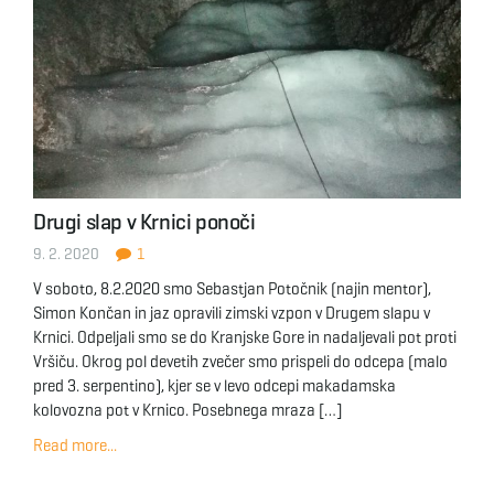
Drugi slap v Krnici ponoči
9. 2. 2020
1
V soboto, 8.2.2020 smo Sebastjan Potočnik (najin mentor),
Simon Končan in jaz opravili zimski vzpon v Drugem slapu v
Krnici. Odpeljali smo se do Kranjske Gore in nadaljevali pot proti
Vršiču. Okrog pol devetih zvečer smo prispeli do odcepa (malo
pred 3. serpentino), kjer se v levo odcepi makadamska
kolovozna pot v Krnico. Posebnega mraza […]
Read more...