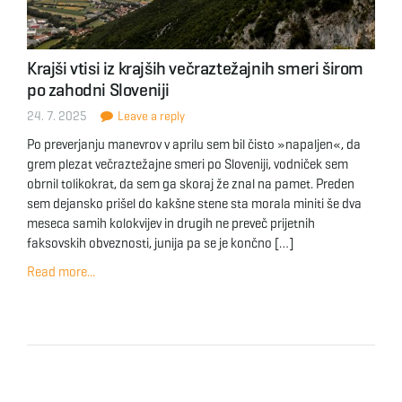
Krajši vtisi iz krajših večraztežajnih smeri širom
po zahodni Sloveniji
24. 7. 2025
Leave a reply
Po preverjanju manevrov v aprilu sem bil čisto »napaljen«, da
grem plezat večraztežajne smeri po Sloveniji, vodniček sem
obrnil tolikokrat, da sem ga skoraj že znal na pamet. Preden
sem dejansko prišel do kakšne stene sta morala miniti še dva
meseca samih kolokvijev in drugih ne preveč prijetnih
faksovskih obveznosti, junija pa se je končno […]
Read more...