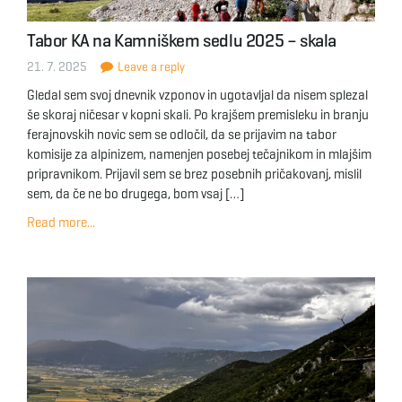
Tabor KA na Kamniškem sedlu 2025 – skala
21. 7. 2025
Leave a reply
Gledal sem svoj dnevnik vzponov in ugotavljal da nisem splezal
še skoraj ničesar v kopni skali. Po krajšem premisleku in branju
ferajnovskih novic sem se odločil, da se prijavim na tabor
komisije za alpinizem, namenjen posebej tečajnikom in mlajšim
pripravnikom. Prijavil sem se brez posebnih pričakovanj, mislil
sem, da če ne bo drugega, bom vsaj […]
Read more...