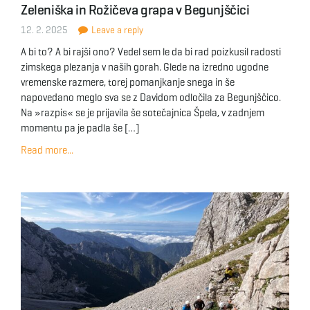
Zeleniška in Rožičeva grapa v Begunjščici
g
12. 2. 2025
Leave a reply
A bi to? A bi rajši ono? Vedel sem le da bi rad poizkusil radosti
zimskega plezanja v naših gorah. Glede na izredno ugodne
a
vremenske razmere, torej pomanjkanje snega in še
napovedano meglo sva se z Davidom odločila za Begunjščico.
Na »razpis« se je prijavila še sotečajnica Špela, v zadnjem
momentu pa je padla še […]
t
Read more...
i
o
n