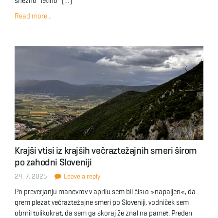
snežno “letino” […]
Read more...
Krajši vtisi iz krajših večraztežajnih smeri širom
po zahodni Sloveniji
24. 7. 2025
Leave a reply
Po preverjanju manevrov v aprilu sem bil čisto »napaljen«, da
grem plezat večraztežajne smeri po Sloveniji, vodniček sem
obrnil tolikokrat, da sem ga skoraj že znal na pamet. Preden