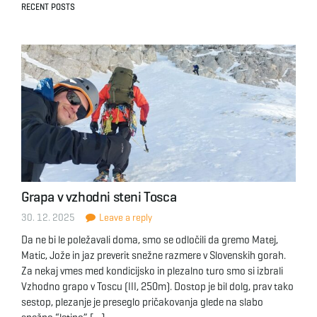
RECENT POSTS
Grapa v vzhodni steni Tosca
30. 12. 2025
Leave a reply
Da ne bi le poležavali doma, smo se odločili da gremo Matej,
Matic, Jože in jaz preverit snežne razmere v Slovenskih gorah.
Za nekaj vmes med kondicijsko in plezalno turo smo si izbrali
Vzhodno grapo v Toscu (III, 250m). Dostop je bil dolg, prav tako
sestop, plezanje je preseglo pričakovanja glede na slabo