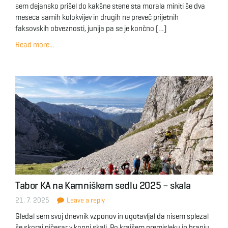
sem dejansko prišel do kakšne stene sta morala miniti še dva
meseca samih kolokvijev in drugih ne preveč prijetnih
faksovskih obveznosti, junija pa se je končno […]
Read more...
Tabor KA na Kamniškem sedlu 2025 – skala
21. 7. 2025
Leave a reply
Gledal sem svoj dnevnik vzponov in ugotavljal da nisem splezal
še skoraj ničesar v kopni skali. Po krajšem premisleku in branju