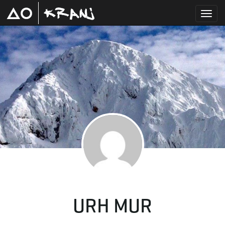
T
o
g
g
URH MUR
l