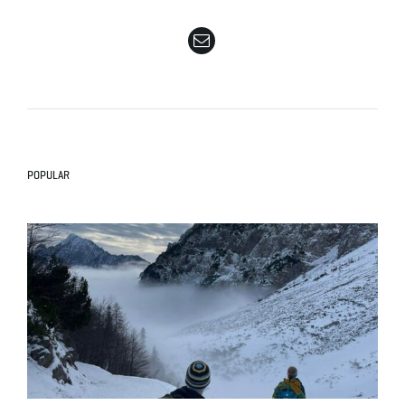
e
n
POPULAR
a
v
i