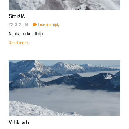
Storžič
22. 3. 2009
Leave a reply
Nabiramo kondicijo…
Read more...
Veliki vrh