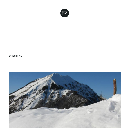
e
n
POPULAR
a
v
i