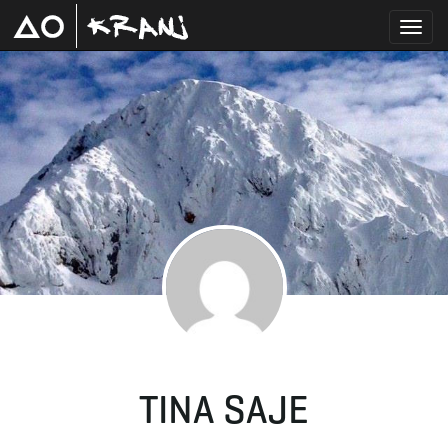
T
o
g
g
TINA SAJE
l