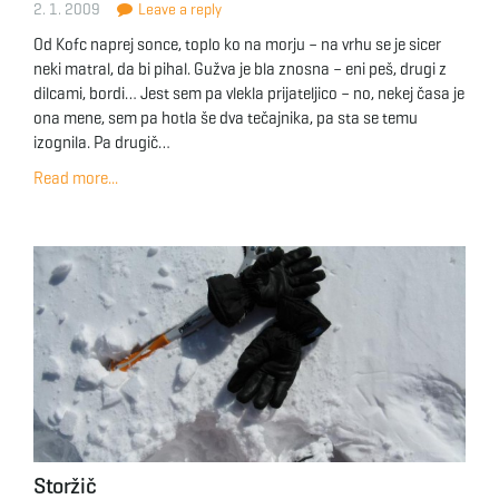
2. 1. 2009
Leave a reply
Od Kofc naprej sonce, toplo ko na morju – na vrhu se je sicer
neki matral, da bi pihal. Gužva je bla znosna – eni peš, drugi z
dilcami, bordi… Jest sem pa vlekla prijateljico – no, nekej časa je
ona mene, sem pa hotla še dva tečajnika, pa sta se temu
izognila. Pa drugič…
Read more...
Storžič