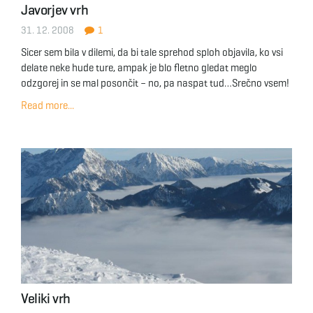
Javorjev vrh
g
31. 12. 2008
1
Sicer sem bila v dilemi, da bi tale sprehod sploh objavila, ko vsi
delate neke hude ture, ampak je blo fletno gledat meglo
a
odzgorej in se mal posončit – no, pa naspat tud…Srečno vsem!
Read more...
t
i
o
Veliki vrh
n