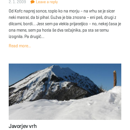
2. 1. 2009
Leave a reply
Od Kofc naprej sonce, toplo ko na morju – na vrhu se je sicer
neki matral, da bi pihal. Gužva je bla znosna – eni peš, drugi z
dilcami, bordi… Jest sem pa vlekla prijateljico – no, nekej časa je
ona mene, sem pa hotla še dva tečajnika, pa sta se temu
izognila. Pa drugič…
Read more...
Javorjev vrh